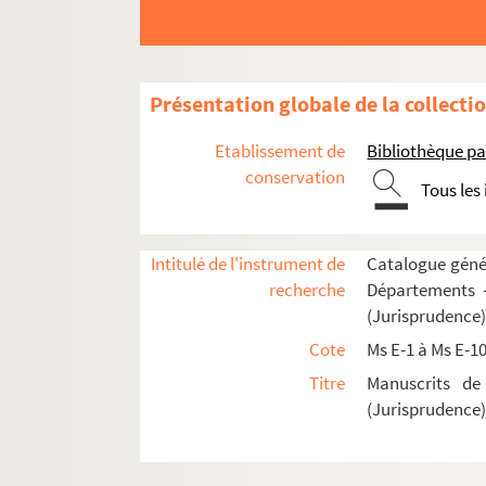
Ms E-10. Henrici de Segusia, cardinalis Host
Ms E-11. Guidonis de Baisio Rosarium Decreti
Ms E-12. Guidonis de Baisio. Apparatus sexti l
Présentation globale de la collecti
Ms E-13. Guidonis de Baisio Rosarium Decreti
Etablissement de
Bibliothèque pa
Ms E-14. Gregorii IX Decretalium libri V, cum glo
conservation
Tous les
Ms E-15. Justiniani Codicis libri IX priores
Ms E-16. Johannis Andreae apparatus super VI l
Ms E-17. Huguccionis summa in Decretum
Intitulé de l'instrument de
Catalogue génér
recherche
Départements —
Ms E-18. Gregorii IX Decretalium libri V, cum glo
(Jurisprudence
Ms E-19. Clementis papae V constitutiones, cu
Cote
Ms E-1 à Ms E-1
Ms E-20. Gregorii IX Decretalium libri V, cum glo
Titre
Manuscrits de
Ms E-21. Decretum Gratiani
(Jurisprudence
Ms E-22. Justiniani Digestorum libri XXXIX-L. 
Ms E-23. Isidori Mercatoris collectio Decretaliu