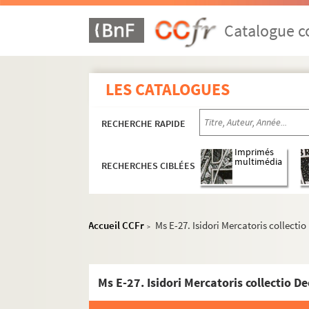
Catalogue co
LES CATALOGUES
Ms E-1 a.
Decretum Gratiani
RECHERCHE RAPIDE
Ms E-1. Justinien, Infortiat (Digeste, livres XX
Ms E-2. Summa magistri Gaufridi de Trano, sedis
Imprimés
multimédia
RECHERCHES CIBLÉES
Ms E-3. Gregorii IX Decretalium libri V et Innoce
Ms E-4. Guillelmi Durandi Speculum judicial
Ms E-5. Henrici de Segusia, cardinalis Hostiens
Accueil CCFr
Ms E-27. Isidori Mercatoris collecti
>
Ms E-6. Johannis Andreae novella super sexto l
Ms E-7. Petri Lombardi Sententiarum libri IV
Ms E-8. Speculum judiciale, a magistro Gui
Ms E-27. Isidori Mercatoris collectio D
Ms E-9. Johannis Andreae apparatus super s