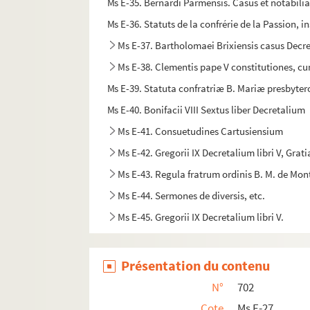
Ms E-35. Bernardi Parmensis. Casus et notabili
Ms E-36. Statuts de la confrérie de la Passion, i
Ms E-37. Bartholomaei Brixiensis casus Decr
Ms E-38. Clementis pape V constitutiones, c
Ms E-39. Statuta confratriæ B. Mariæ presbyte
Ms E-40. Bonifacii VIII Sextus liber Decretalium
Ms E-41. Consuetudines Cartusiensium
Ms E-42. Gregorii IX Decretalium libri V, Grat
Ms E-43. Regula fratrum ordinis B. M. de Mon
Ms E-44. Sermones de diversis, etc.
Ms E-45. Gregorii IX Decretalium libri V.
Ms E-46. Remarques sur les canons apostolique
Ms E-47. Bernardi Parmensis. Casus super De
Présentation du contenu
Ms E-48. Statuts de l'ordre de Saint-Michel
N°
702
Ms E-49. Collectio canonum et excerptorum 
Cote
Ms E-27