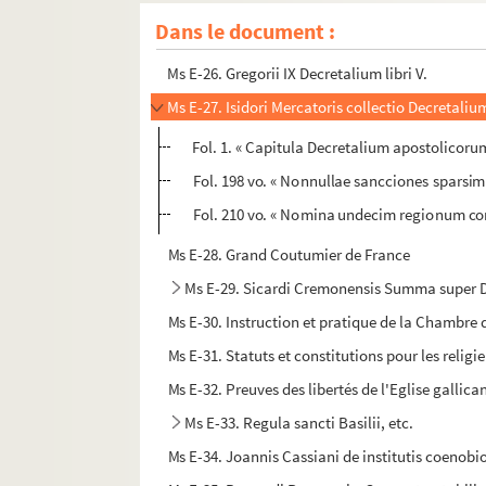
Ms E-24. L'esprit des chanoines réguliers, retracé 
Dans le document :
Ms E-25. Gratiani Decreti pars
Ms E-26. Gregorii IX Decretalium libri V.
Ms E-27. Isidori Mercatoris collectio Decretaliu
Fol. 1. « Capitula Decretalium apostolicoru
Fol. 198 vo. « Nonnullae sancciones sparsim 
Fol. 210 vo. « Nomina undecim regionum contin
Ms E-28. Grand Coutumier de France
Ms E-29. Sicardi Cremonensis Summa super D
Ms E-30. Instruction et pratique de la Chambre d
Ms E-31. Statuts et constitutions pour les religi
Ms E-32. Preuves des libertés de l'Eglise gallicane
Ms E-33. Regula sancti Basilii, etc.
Ms E-34. Joannis Cassiani de institutis coenobior