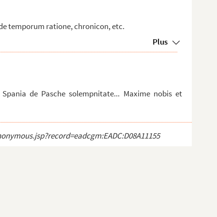
de temporum ratione, chronicon, etc.
Plus
 Spania de Pasche solempnitate... Maxime nobis et
ct_anonymous.jsp?record=eadcgm:EADC:D08A11155