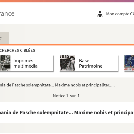
rance
Mon compte C
E
CHERCHES CIBLÉES
Imprimés
Base
multimédia
Patrimoine
 systématique de Tournefort, combiné avec celui de L...
ania de Pasche solempnitate... Maxime nobis et principaliter.....
Notice
1 sur 1
iste de plantes médicinales
 Jacobo Thillaye, mercatori
pania de Pasche solempnitate... Maxime nobis et principali
tin des termes d'histoire naturelle
rerum