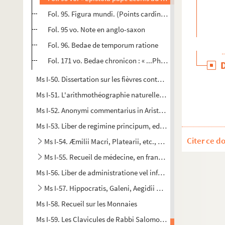
Fol. 95. Figura mundi. (Points cardinaux et vents)
Fol. 95 vo. Note en anglo-saxon
Fol. 96. Bedae de temporum ratione
Fol. 171 vo. Bedae chronicon : « ...Philippicus... monaster
Ms I-50. Dissertation sur les fièvres contagieuses de l'hôpital
Ms I-51. L'arithmothéographie naturelle ou l'art de deviner pa
Ms I-52. Anonymi commentarius in Aristotelis libros de anim
Ms I-53. Liber de regimine principum, editus a fratre Egidio
Citer ce d
Ms I-54. Æmilii Macri, Platearii, etc., opuscula medica
Ms I-55. Recueil de médecine, en français
Ms I-56. Liber de administratione vel informatione principum
Ms I-57. Hippocratis, Galeni, Aegidii Corboliensis, etc., o
Ms I-58. Recueil sur les Monnaies
Ms I-59. Les Clavicules de Rabbi Salomon traduites exacteme