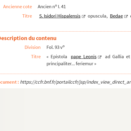
o
Ancienne cote
Ancien n
I. 41
Titre
S. Isidori Hispalensis
opuscula,
Bedae
ium... »
Description du contenu
o
 de Haslar, près Portsmouth, le 5 juin 1761
Division
Fol. 93 v
r les nombres par M. D. L. B. 1693
Titre
« Epistola
pape Leonis
ad Gallia et
principaliter... feriemur »
a et metaphysica
 Romano, ordinis fratrum heremitarum sancti Augus...
ocument :
https://ccfr.bnf.fr/portailccfr/jsp/index_view_dire
puscula medica
r
nt du texte hebreu en françois par M
Pierre Moris...