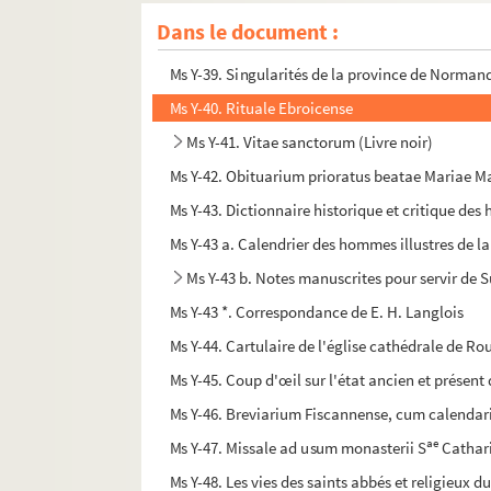
Ms Y-37. Statuts d'une confrérie de prêtres du
Dans le document :
Ms Y-38. Recueil factice
Ms Y-39. Singularités de la province de Normandi
Ms Y-40. Rituale Ebroicense
Ms Y-41. Vitae sanctorum (Livre noir)
Ms Y-42. Obituarium prioratus beatae Mariae
Ms Y-43. Dictionnaire historique et critique des
Ms Y-43 a. Calendrier des hommes illustres de la
Ms Y-43 b. Notes manuscrites pour servir de 
Ms Y-43 *. Correspondance de E. H. Langlois
Ms Y-44. Cartulaire de l'église cathédrale de Ro
Ms Y-45. Coup d'œil sur l'état ancien et présen
Ms Y-46. Breviarium Fiscannense, cum calendar
ae
Ms Y-47. Missale ad usum monasterii S
Cathar
Ms Y-48. Les vies des saints abbés et religieux 