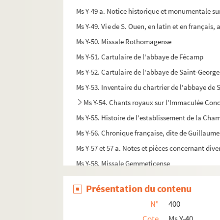
Ms Y-49 a. Notice historique et monumentale sur
Ms Y-49. Vie de S. Ouen, en latin et en français, 
Ms Y-50. Missale Rothomagense
Ms Y-51. Cartulaire de l'abbaye de Fécamp
Ms Y-52. Cartulaire de l'abbaye de Saint-George
Ms Y-53. Inventaire du chartrier de l'abbaye d
Ms Y-54. Chants royaux sur l'Immaculée Conce
Ms Y-55. Histoire de l'establissement de la C
Ms Y-56. Chronique française, dite de Guillaum
Ms Y-57 et 57 a. Notes et pièces concernant div
Ms Y-58. Missale Gemmeticense
Ms Y-59. Armorial de Normandie, par bailliages 
Présentation du contenu
Ms Y-60. Catalogue des livres de la bibliothèque
N°
400
Ms Y-61. Catalogue (raisonné et critique) de la 
Cote
Ms Y-40