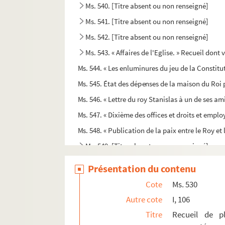
Ms. 540. [Titre absent ou non renseigné]
Ms. 541. [Titre absent ou non renseigné]
Ms. 542. [Titre absent ou non renseigné]
Ms. 543. « Affaires de l'Eglise. » Recueil dont 
Ms. 544. « Les enluminures du jeu de la Constitu
Ms. 545. État des dépenses de la maison du Roi
Ms. 546. « Lettre du roy Stanislas à un de ses am
Ms. 547. « Dixième des offices et droits et emp
Ms. 548. « Publication de la paix entre le Roy 
Ms. 549. [Titre absent ou non renseigné]
Ms. 550. « Cérémonial et pratique des assemblée
Présentation du contenu
Ms. 551. « Procès-verbaux d'assemblées particuli
Cote
Ms. 530
Ms. 552. « Mémoire pour prouver que c'est à M
Autre cote
I, 106
Ms. 553. Recueil de procès criminels, rangés par 
Titre
Recueil de pl
Ms. 554. « Extraits des registres criminels du Pa