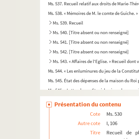
Ms. 537. Recueil relatif aux droits de Marie-Thé
Ms. 538. « Mémoires de M. le comte de Guiche. » I
Ms. 539. Recueil
Ms. 540. [Titre absent ou non renseigné]
Ms. 541. [Titre absent ou non renseigné]
Ms. 542. [Titre absent ou non renseigné]
Ms. 543. « Affaires de l'Eglise. » Recueil dont 
Ms. 544. « Les enluminures du jeu de la Constitu
Ms. 545. État des dépenses de la maison du Roi
Ms. 546. « Lettre du roy Stanislas à un de ses am
Ms. 547. « Dixième des offices et droits et emp
Présentation du contenu
Ms. 548. « Publication de la paix entre le Roy 
Cote
Ms. 530
Ms. 549. [Titre absent ou non renseigné]
Autre cote
I, 106
Ms. 550. « Cérémonial et pratique des assemblée
Titre
Recueil de pl
Ms. 551. « Procès-verbaux d'assemblées particuli