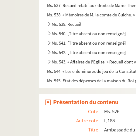
Ms. 537. Recueil relatif aux droits de Marie-Thé
Ms. 538. « Mémoires de M. le comte de Guiche. » I
Ms. 539. Recueil
Ms. 540. [Titre absent ou non renseigné]
Ms. 541. [Titre absent ou non renseigné]
Ms. 542. [Titre absent ou non renseigné]
Ms. 543. « Affaires de l'Eglise. » Recueil dont 
Ms. 544. « Les enluminures du jeu de la Constitu
Ms. 545. État des dépenses de la maison du Roi
Ms. 546. « Lettre du roy Stanislas à un de ses am
Ms. 547. « Dixième des offices et droits et emp
Présentation du contenu
Ms. 548. « Publication de la paix entre le Roy 
Cote
Ms. 526
Ms. 549. [Titre absent ou non renseigné]
Autre cote
I, 188
Ms. 550. « Cérémonial et pratique des assemblée
Titre
Ambassade du c