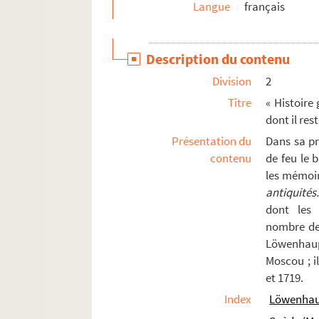
Langue
français
Ms. 533. Recueil
Ms. 534. Portraits des membres du Parlement de 
Description du contenu
Ms. 535. Fouquet. — « Deffences sur tous les poin
Division
2
Ms. 536. [Titre absent ou non renseigné]
Titre
« Histoire
Ms. 537. Recueil relatif aux droits de Marie-Thé
dont il res
Ms. 538. « Mémoires de M. le comte de Guiche. » I
Présentation du
Dans sa pr
Ms. 539. Recueil
contenu
de feu le 
les mémoir
Ms. 540. [Titre absent ou non renseigné]
antiquités
Ms. 541. [Titre absent ou non renseigné]
dont les 
Ms. 542. [Titre absent ou non renseigné]
nombre de 6
Ms. 543. « Affaires de l'Eglise. » Recueil dont 
Löwenhaupt
Moscou ; i
Ms. 544. « Les enluminures du jeu de la Constitu
et 1719.
Ms. 545. État des dépenses de la maison du Roi
Index
Löwenhaup
Ms. 546. « Lettre du roy Stanislas à un de ses am