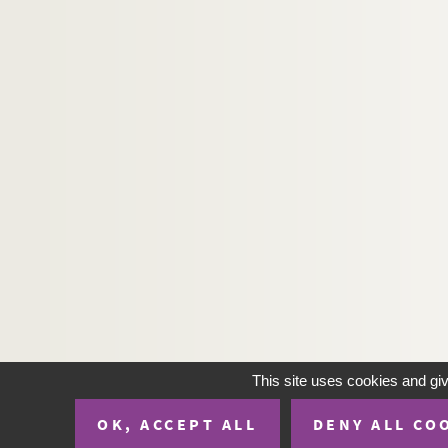
Ms. 666. « Recueil d'édits et d'ordonnances sur l
Ms. 667. « Recueil d'ordonnances, arrêts et règl
Ms. 668. « Recueils de divers édits, arrests et rè
Ms. 669.
Second recueil :
122 actes, dont la table 
Ms. 670.
Troisième recueil :
45 actes, dont la tab
Ms. 671. Froidour (Louis de)
Ms. 672. « Recueil d'édits, arrêts du parlement et
Ms. 673. Recueil de plusieurs pièces, ventes, ass
Ms. 674. « Visite générale de la forêt de Boucon
Ms. 675. Froidour (Louis de). — Visite de la maî
Ms. 676. « Registre des procès verbaux et ordonn
Ms. 677. Froidour (Louis de). — Visite de la ma
This site uses cookies and gi
Ms. 678. Froidour (Louis de). — Visite de la maît
Ms. 679. « Bornage des forêts de la maîtrise de T
OK, ACCEPT ALL
DENY ALL CO
Ms. 680. Bornage des forêts de la maîtrise de Ca