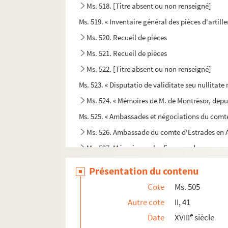
Ms. 518. [Titre absent ou non renseigné]
Ms. 519. « Inventaire général des pièces d'artill
Ms. 520. Recueil de pièces
Ms. 521. Recueil de pièces
Ms. 522. [Titre absent ou non renseigné]
Ms. 523. « Disputatio de validitate seu nullitate
Ms. 524. « Mémoires de M. de Montrésor, dep
Ms. 525. « Ambassades et négociations du comte 
Ms. 526. Ambassade du comte d'Estrades en A
Ms. 527. Mémoire sur les finances du royaume 
Ms. 528. « Particularités remarquées en la mort 
Présentation du contenu
Ms. 529. « Mémoires de Monsieur le comte de Se
Cote
Ms. 505
Ms. 530. Recueil de plusieurs pièces relative
Autre cote
II, 41
Ms. 531. « Mémoires de Monsieur le duc de La
e
Date
XVIII
siècle
Ms. 532. Recueil de pièces relatives au cardin