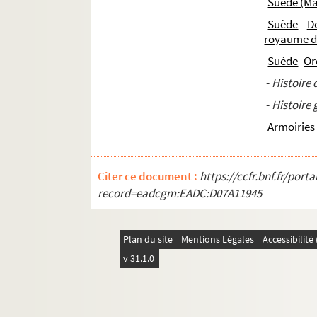
Suède (Ma
Ms. 547. « Dixième des offices et droits et emp
Suède
De
Ms. 548. « Publication de la paix entre le Roy 
royaume d
Ms. 549. [Titre absent ou non renseigné]
Suède
Or
Ms. 550. « Cérémonial et pratique des assemblée
-
Histoire 
Ms. 551. « Procès-verbaux d'assemblées particuli
-
Histoire
Ms. 552. « Mémoire pour prouver que c'est à M
Armoiries
Ms. 553. Recueil de procès criminels, rangés par 
Ms. 554. « Extraits des registres criminels du Pa
Citer ce document :
https://ccfr.bnf.fr/por
Ms. 555. « Déclarations, licts de justice et arres
record=eadcgm:EADC:D07A11945
Ms. 556-557. « Criminels de leze majesté »
Ms. 558. « Procès verbal de l'exécution des arre
Plan du site
Mentions Légales
Accessibilit
re
Ms. 559. « Procès criminel faict à M
Charles de 
v 31.1.0
Ms. 560. « Extraicts du Trésor des Chartres du Ro
Ms. 561. « Recueil sommaire des procédures contr