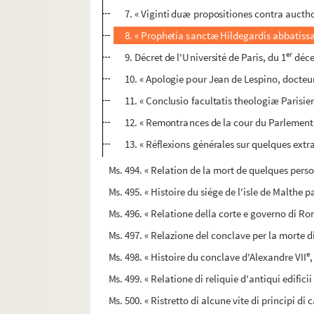
7. « Viginti duæ propositiones contra auctho
8. « Prophetia sanctæ Hildegardis abbatissæ
er
9. Décret de l'Université de Paris, du 1
déce
10. « Apologie pour Jean de Lespino, docteur,
11. « Conclusio facultatis theologiæ Parisiens
12. « Remontrances de la cour du Parlement d
13. « Réflexions générales sur quelques extrai
Ms. 494. « Relation de la mort de quelques perso
Ms. 495. « Histoire du siége de l'isle de Malthe p
Ms. 496. « Relatione della corte e governo di Rom
Ms. 497. « Relazione del conclave per la morte d
e
Ms. 498. « Histoire du conclave d'Alexandre VII
,
Ms. 499. « Relatione di reliquie d'antiqui edificii
Ms. 500. « Ristretto di alcune vite di principi di 