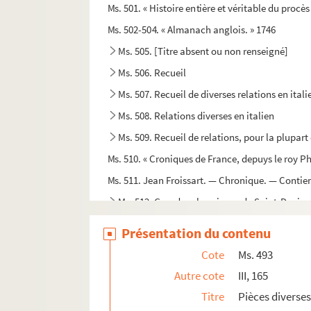
Ms. 501. « Histoire entière et véritable du procè
Ms. 502-504. « Almanach anglois. » 1746
Ms. 505. [Titre absent ou non renseigné]
Ms. 506. Recueil
Ms. 507. Recueil de diverses relations en itali
Ms. 508. Relations diverses en italien
Ms. 509. Recueil de relations, pour la plupart 
Ms. 510. « Croniques de France, depuys le roy Ph
Ms. 511. Jean Froissart. — Chronique. — Contient
Ms. 512. Grandes chroniques de Saint-Denis
Ms. 513. Grandes chroniques de Saint-Denis. Pre
Présentation du contenu
Ms. 514. « L'histoire de France, l'établissement 
Cote
Ms. 493
Ms. 515. « Acta dissolutionis matrimonii contra
Autre cote
III, 165
Ms. 516. « Traités de Madrid [1526] et de Cambra
Titre
Pièces diverses
Ms. 517. « La dissolution du mariage d'entre Hen