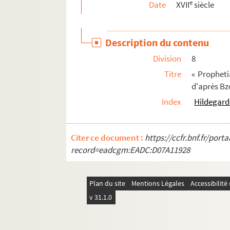
e
Date
XVII
siècle
Ms. 518. [Titre absent ou non renseigné]
Ms. 519. « Inventaire général des pièces d'artill
Description du contenu
Ms. 520. Recueil de pièces
Division
8
Ms. 521. Recueil de pièces
Titre
« Propheti
Ms. 522. [Titre absent ou non renseigné]
d'après Bz
Ms. 523. « Disputatio de validitate seu nullitate
Index
Hildegard
Ms. 524. « Mémoires de M. de Montrésor, dep
Ms. 525. « Ambassades et négociations du comte 
Citer ce document :
https://ccfr.bnf.fr/por
Ms. 526. Ambassade du comte d'Estrades en A
record=eadcgm:EADC:D07A11928
Ms. 527. Mémoire sur les finances du royaume 
Ms. 528. « Particularités remarquées en la mort 
Plan du site
Mentions Légales
Accessibilit
Ms. 529. « Mémoires de Monsieur le comte de Se
v 31.1.0
Ms. 530. Recueil de plusieurs pièces relative
Ms. 531. « Mémoires de Monsieur le duc de La