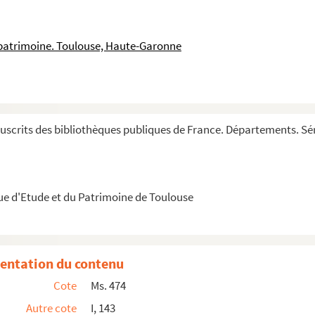
monde jusqu'à la naissance de Jésus Christ »
 patrimoine. Toulouse, Haute-Garonne
omes V-VIII de la première édition
s IX-XII de l'édition originale
lésiastiques
de Baronius et de la continuation d'...
scrits des bibliothèques publiques de France. Départements. Sér
374 jusques en l'année 1631 »
sticam a concilio Nicæno ad Tridentinum »
ue d'Etude et du Patrimoine de Toulouse
entation du contenu
Cote
Ms. 474
Autre cote
I, 143