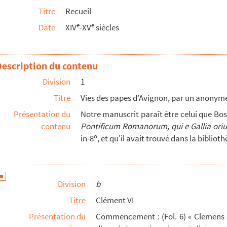
Titre
Recueil
e
e
Date
XIV
-XV
siècles
Description du contenu
er ludo scaccorum de moribus et officiis nobi...
Division
1
Titre
Vies des papes d'Avignon, par un anonym
ndi et tacendi
d'Albertano de Brescia
Présentation du
Notre manuscrit paraît être celui que Bo
contenu
Pontificum Romanorum, qui e Gallia oriun
o
in-8
, et qu'il avait trouvé dans la bibliot
. 477, 478, 479).
. 477, 478, 479).
Division
b
rier) vol. 3 sur 3 (ms. 477, 478, 479).
Titre
Clément VI
, vol. 1 sur 2 (ms. 480-481)
Présentation du
Commencement : (Fol. 6) « Clemens 
IV, vol. 2 sur 2 (ms. 480-481)