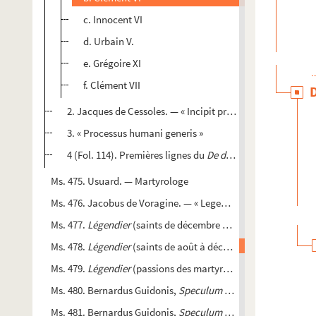
c. Innocent VI
d. Urbain V.
e. Grégoire XI
f. Clément VII
2. Jacques de Cessoles. — « Incipit prologus in librum sup
3. « Processus humani generis »
4 (Fol. 114). Premières lignes du
De doctrina et modo dice
Ms. 475. Usuard. — Martyrologe
Ms. 476. Jacobus de Voragine. — « Legende sanctorum »
Ms. 477.
Légendier
(saints de décembre à août) vol. 1 sur 3 (ms
Ms. 478.
Légendier
(saints de août à décembre) vol. 2 sur 3 (ms
Ms. 479.
Légendier
(passions des martyrs dans l'ordre du calend
Ms. 480. Bernardus Guidonis,
Speculum sanctorale
, pars I-II
Ms. 481. Bernardus Guidonis,
Speculum sanctorale
, pars III-