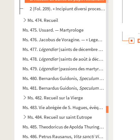
2 (Fol. 209). « Incipiunt diversi processus facti per diver
Ms. 474. Recueil
Ms. 475. Usuard. — Martyrologe
Ms. 476. Jacobus de Voragine. — « Legende sanctorum »
Ms. 477.
Légendier
(saints de décembre à août) vol. 1 sur 3 (ms
Ms. 478.
Légendier
(saints de août à décembre) vol. 2 sur 3 (ms
Ms. 479.
Légendier
(passions des martyrs dans l'ordre du calend
Ms. 480. Bernardus Guidonis,
Speculum sanctorale
, pars I-II
Ms. 481. Bernardus Guidonis,
Speculum sanctorale
, pars III-
Ms. 482. Recueil sur la Vierge
Ms. 483. Vie abrégée de S. Hugues, évêque de Lincoln
Ms. 484. Recueil sur saint Eutrope
Ms. 485. Theodoricus de Apolda Thuringus,
Liber de vita et o
Ms. 486. Petrus Rausanus,
Vita sancti Vincentii Ferrari