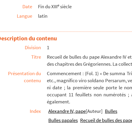
e
Date
Fin du XIII
siècle
sos Romanos pontifices contra Ecclesie rebelles »
Langue
latin
Description du contenu
. 477, 478, 479).
Division
1
. 477, 478, 479).
Titre
Recueil de bulles du pape Alexandre IV et
des chapitres des Grégoriennes. La collecti
rier) vol. 3 sur 3 (ms. 477, 478, 479).
Présentation du
Commencement : (Fol. 1) « De summa Trinit
, vol. 1 sur 2 (ms. 480-481)
contenu
etc., magnifico viro soldano Persarum, ver
IV, vol. 2 sur 2 (ms. 480-481)
ni date ; la première seule porte le no
occupant 11 feuillets non numérotés ; a
également.
Index
Alexandre IV, pape
[Auteur]
Bulles
bitu et miraculis sancti Dominici
; Humbertus de ...
Bulles papales
Recueil de bulles des pap