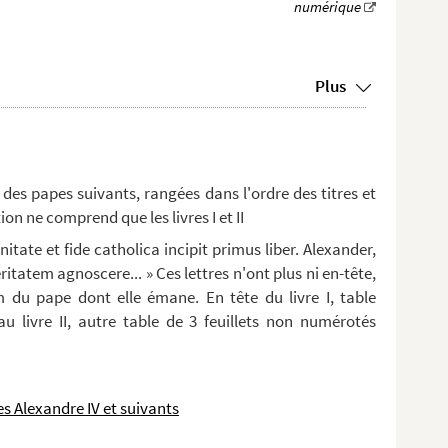
Plus
 des papes suivants, rangées dans l'ordre des titres et
on ne comprend que les livres I et II
ate et fide catholica incipit primus liber. Alexander,
itatem agnoscere... » Ces lettres n'ont plus ni en-tête,
m du pape dont elle émane. En tête du livre I, table
u livre II, autre table de 3 feuillets non numérotés
es Alexandre IV et suivants