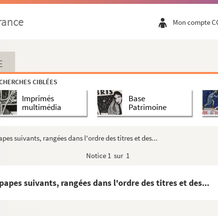
Institutionum libros commentarii »
rance
Mon compte C
haute, basse et moyenne justice »
simi principis »
uatre parties
E
CHERCHES CIBLÉES
Imprimés
Base
multimédia
Patrimoine
ria »
ion du monde jusqu'à l'an 1339
pes suivants, rangées dans l'ordre des titres et des...
 la chronique universelle de Martinus Polonus
Notice
1 sur 1
oriale »
ire généalogique des maisons souveraines de l'Europe,...
papes suivants, rangées dans l'ordre des titres et des...
généalogique de quelques grandes maisons de Franc...
énéalogies de familles françaises, rangées dans ...