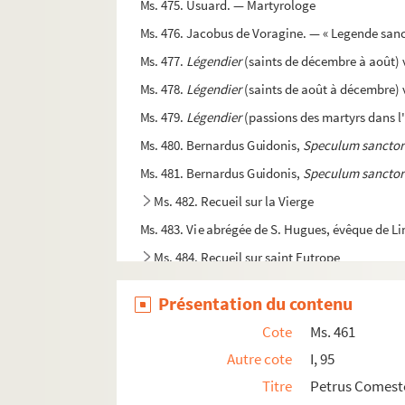
Ms. 475. Usuard. — Martyrologe
Ms. 476. Jacobus de Voragine. — « Legende san
Ms. 477.
Légendier
(saints de décembre à août) vo
Ms. 478.
Légendier
(saints de août à décembre) vo
Ms. 479.
Légendier
(passions des martyrs dans l'o
Ms. 480. Bernardus Guidonis,
Speculum sanctor
Ms. 481. Bernardus Guidonis,
Speculum sanctor
Ms. 482. Recueil sur la Vierge
Ms. 483. Vie abrégée de S. Hugues, évêque de L
Ms. 484. Recueil sur saint Eutrope
Ms. 485. Theodoricus de Apolda Thuringus,
Libe
Présentation du contenu
Ms. 486. Petrus Rausanus,
Vita sancti Vincentii 
Cote
Ms. 461
Ms. 487. Gerardus de Fracheto,
Vitae fratrum Or
Autre cote
I, 95
Ms. 488. Stephanus de Salaniaco et Bernardus 
Titre
Petrus Comesto
Ms. 489. Stephanus de Salaniaco et Bernardus 