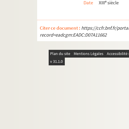
e
Date
XIII
siècle
Ms. 490. Stephanus de Salaniaco et Bernardus 
Ms. 491. Recueil d'ouvrages sur l'ordre de la 
Ms. 492. Privilèges de l'ordre des Minimes
Citer ce document :
https://ccfr.bnf.fr/por
Ms. 493. Pièces diverses relatives aux Jésuite
record=eadcgm:EADC:D07A11662
Ms. 494. « Relation de la mort de quelques perso
Ms. 495. « Histoire du siége de l'isle de Malthe p
Plan du site
Mentions Légales
Accessibilit
Ms. 496. « Relatione della corte e governo di Rom
v 31.1.0
Ms. 497. « Relazione del conclave per la morte d
e
Ms. 498. « Histoire du conclave d'Alexandre VII
,
Ms. 499. « Relatione di reliquie d'antiqui edificii
Ms. 500. « Ristretto di alcune vite di principi di 
Ms. 501. « Histoire entière et véritable du procè
Ms. 502-504. « Almanach anglois. » 1746
Ms. 505. [Titre absent ou non renseigné]