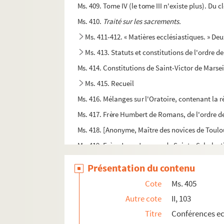
Ms. 409. Tome IV (le tome III n'existe plus). Du 
Ms. 410.
Traité sur les sacrements.
Ms. 411-412. « Matières ecclésiastiques. » De
Ms. 413. Statuts et constitutions de l'ordre d
Ms. 414. Constitutions de Saint-Victor de Marsei
Ms. 415. Recueil
Ms. 416. Mélanges sur l'Oratoire, contenant la 
Ms. 417. Frère Humbert de Romans, de l'ordre de
Ms. 418. [Anonyme, Maître des novices de Toulo
Ms. 419. Frère Jean-Jacques de Sainte-Scholasti
Ms. 420. Leçons en français sur la règle de S. Be
Présentation du contenu
Ms. 421. « La Pratique de la Règle »
Cote
Ms. 405
Ms. 422. Cousin (Frère Michel). — « Entretiens de 
Autre cote
II, 103
Ms. 423. Digeste. Livres I à XXIV. Sur les marge
Titre
Conférences ec
Ms. 424. « De significatione verborum legalium