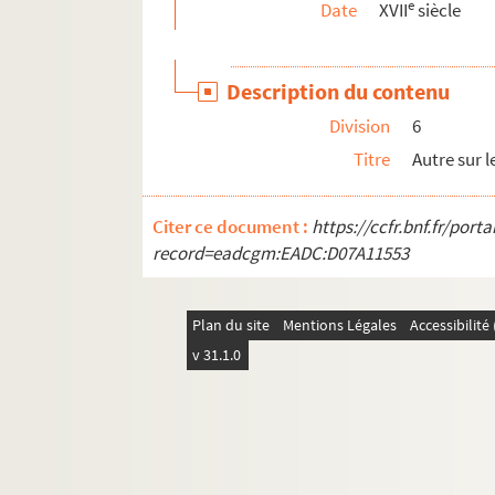
e
Date
XVII
siècle
Ms. 425. « Coustumes de la cité et ville de Reims, 
Ms. 426. Guy Coquille. — « Caier des coustumes
Description du contenu
Ms. 427. Jacques Cujas. — « Annotationes Jacobi
Division
6
Ms. 428. Maret. — Traité de droit. — « Compendi
Titre
Autre sur 
Ms. 429. Cours de droit
Ms. 430. « Suite des arrêts de la cour des aydes 
Citer ce document :
https://ccfr.bnf.fr/por
Ms. 431. « Traité des droits romain, françois et p
record=eadcgm:EADC:D07A11553
Ms. 432. « Traité du droit canon »
Ms. 433-436. « Réformation de la justice. » Sous 
Plan du site
Mentions Légales
Accessibilit
Ms. 437. « Les décisions notables de Monsieur d
v 31.1.0
Ms. 438. Commentaire sur la coutume de Paris, da
Ms. 439. Commentaire anonyme sur la coutume 
Ms. 440. « Institutions du droit francois »
Ms. 441. « Institution au droit francois, accomo