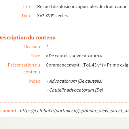
Titre
Recueil de plusieurs opuscules de droit canon
ti possit denegari restitucio comodati »
e
e
Date
XV
-XVI
siècles
ibus
nnis Diaconi »
Description du contenu
inum cardinalem de Prato »
Division
7
Titre
« De cautelis advocatorum »
ues lignes
o
Présentation du
Commencement : (Fol. 43 v
) « Primo exig
se prosequuntur »
contenu
nem Corcerii, licenciatum in legibus, officialem Tholose ...
Index
-
Advocatorum (De cautelis)
-
Cautelis advocatorum (De)
,
Summa de poenitentia
; Raymundus de Pennaforti,
S...
nous n'avons que les deux derniers livres (II...
ocument :
https://ccfr.bnf.fr/portailccfr/jsp/index_view_dire
orum, compilata a fratre Johanne Lectore, ordinis P...
m, compilata a fratre Johanne Lectore, ordinis P...