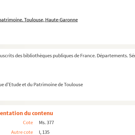
er v libros Decretalium
 patrimoine. Toulouse, Haute-Garonne
 de Parme par le manuscrit 251 de Charleville et...
scrits des bibliothèques publiques de France. Départements. Sér
talium, composita per Jo. Andree »
ue d'Etude et du Patrimoine de Toulouse
ca studium, sequitur ut laboranti in studio f...
 super cap.
extraere de foro competenti
de materia salvaga...
cclesiasticarum et secularium civitatis Tholose ...
entation du contenu
Innocentii quarti super Decretalium volumen, ...
Cote
Ms. 377
ises par le pape Innocent IV dans son
Apparatus
Autre cote
I, 135