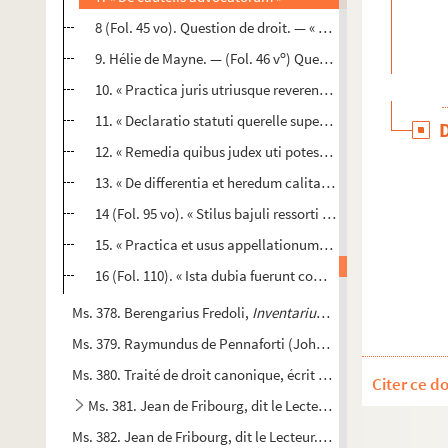
8 (Fol. 45 vo). Question de droit. — « Utrum pretextu debi
o
9. Hélie de Mayne. — (Fol. 46 v
) Question
De accusacion
10. « Practica juris utriusque reverendissimi domini Joha
11. « Declaratio statuti querelle super novis dyssaysinis »
12. « Remedia quibus judex uti potest, collecta per dom
13. « De differentia et heredum calitate »
14 (Fol. 95 vo). « Stilus bajuli ressorti de Caturco. » Quelq
15. « Practica et usus appellationum, que in curiis Tholo
16 (Fol. 110). « Ista dubia fuerunt composita per d. Johan
Ms. 378. Berengarius Fredoli,
Inventarium juris canonici
Ms. 379. Raymundus de Pennaforti (Johannes de Friburgio ?)
Ms. 380. Traité de droit canonique, écrit par un Frère mineur ; 
Citer ce d
Ms. 381. Jean de Fribourg, dit le Lecteur. « Summa confess
Ms. 382. Jean de Fribourg, dit le Lecteur. « Summa confessoru