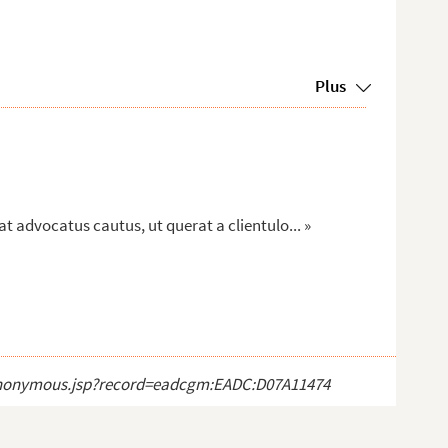
Plus
at advocatus cautus, ut querat a clientulo... »
ct_anonymous.jsp?record=eadcgm:EADC:D07A11474