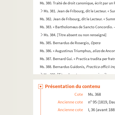
Ms. 380. Traité de droit canonique, écrit par un F
Ms. 381. Jean de Fribourg, dit le Lecteur. « 
Ms. 382. Jean de Fribourg, dit le Lecteur. « Su
Ms. 383. « Bartholomeus de Sancto Concordio.
Ms. 384. [Titre absent ou non renseigné]
Ms. 385. Bernardus de Rosergio,
Opera
Ms. 386. « Augustinus Triumphus,
alias
de Ancona
Ms. 387. Bernard Gui. « Practica tradita per fra
Ms. 388. Bernardus Guidonis,
Practica officii in
Ms. 389. [Titre absent ou non renseigné]
Ms. 390. Henri Sponde, évêque de Pamiers. — «
Présentation du contenu
Ms. 391. Pierre Subert, évêque de Saint-Papoul
Cote
Ms. 368
Ms. 392. Petrus Suberti (Pierre Soybert, évêque
Ancienne cote
n° 95 (1819, Da
Ms. 393. Francisco Ximenès, de l'ordre des frères
Ancienne cote
I, 36 (avant 188
Ms. 394. « Imperatorum orientalium in res eccle