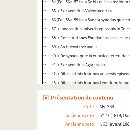
34 (Fol. 56 a-57 b). « De his qui se abscidunt
35. « Ex canonibus Valentinensis »
36 (Fol. 58 a-59 b). « Sancta synodus quæ co
37. « Innocentius universis episcopis in Tole
38. « Constitutiones Ebredunensis ecclesiæ 
39. « Arelatensis secundi »
40. « De synodo quæ in Aurasico terreturio c
41. « Ex canonibus Agatensis »
42. « Dilectissimis fratribus universis episc
43. « Dilectissimis fratribus Leontium, Vera
44. « Dilectissimo fratri Paulino Damasus »
Présentation du contenu
45. « Incipit tractatus sancti Augustini ad c
Cote
Ms. 364
46. Concile d'Arles
Ancienne cote
n° 77 (1819, Da
47. Concile d'Orléans
Ancienne cote
I, 63 (avant 188
48. « Ex canonibus Cartaginens. episcoporu