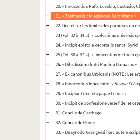
20. « Innocentius Rufo, Eusebio, Eustasio, Cl
21. « Zosimus Isicio episcopo Salonitano »
22. Décret sur les limites des paroisses ou d
23 (Fol. 32 b-34 a). « Cœlestinus universis e
24. « Incipit epistola decretalis sancti Syric
25 (Fol. 36 a-37 a). « Innocentius Victricio e
26. « Dilectissimo fratri Paulino Damasus »
27. « Ex canonibus Urbicanis (NOTE : Les arti
28. « Innocentius Innocentio (
aliisque XIV
) 
29. « Incipiunt decreta papæ Leonis »
30. « Incipit de confessione veræ fidei et 
31. Concile de Carthage
32. Concile de Rome
33. « De synodo Grangensi hæc autem scrip