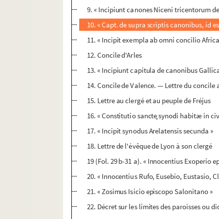
9. « Incipiunt canones Niceni tricentorum d
10. « Capt. de supra scriptis canonibus, id
11. « Incipit exempla ab omni concilio Afr
12. Concile d'Arles
13. « Incipiunt capitula de canonibus Gallic
14. Concile de Valence. — Lettre du concile
15. Lettre au clergé et au peuple de Fréjus
16. « Constitutio sanctȩ synodi habitæ in civ
17. « Incipit synodus Arelatensis secunda »
18. Lettre de l'évêque de Lyon à son clergé
19 (Fol. 29 b-31 a). « Innocentius Exoperio e
20. « Innocentius Rufo, Eusebio, Eustasio, Cl
21. « Zosimus Isicio episcopo Salonitano »
22. Décret sur les limites des paroisses ou d