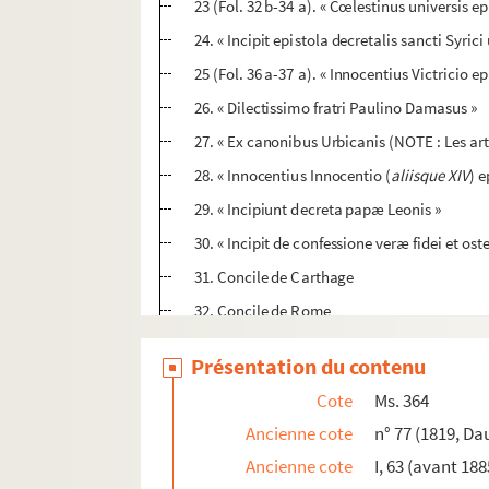
23 (Fol. 32 b-34 a). « Cœlestinus universis e
24. « Incipit epistola decretalis sancti Syric
25 (Fol. 36 a-37 a). « Innocentius Victricio e
26. « Dilectissimo fratri Paulino Damasus »
27. « Ex canonibus Urbicanis (NOTE : Les arti
28. « Innocentius Innocentio (
aliisque XIV
) 
29. « Incipiunt decreta papæ Leonis »
30. « Incipit de confessione veræ fidei et 
31. Concile de Carthage
32. Concile de Rome
33. « De synodo Grangensi hæc autem scrip
Présentation du contenu
34 (Fol. 56 a-57 b). « De his qui se abscidunt
Cote
Ms. 364
35. « Ex canonibus Valentinensis »
Ancienne cote
n° 77 (1819, Da
36 (Fol. 58 a-59 b). « Sancta synodus quæ co
Ancienne cote
I, 63 (avant 188
37. « Innocentius universis episcopis in Tole