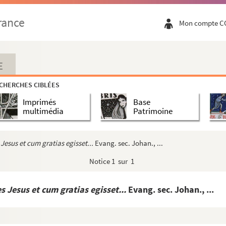
iles des dimanches
rance
Mon compte C
es sans aucun ordre et formant une série de pet...
is
E
icales
CHERCHES CIBLÉES
Imprimés
Base
s »
multimédia
Patrimoine
s de l'année
Jesus et cum gratias egisset...
Evang. sec. Johan., ...
 l'année
Notice
1 sur 1
e
née, qu'une main du XVII
siècle attribue à tort à...
s Jesus et cum gratias egisset...
Evang. sec. Johan., ...