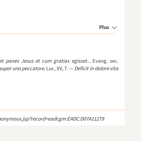
Plus
it panes Jesus et cum gratias egisset...
Evang. sec.
super uno peccatore.
Luc, XV, 7. —
Deficit in dolore vita
ct_anonymous.jsp?record=eadcgm:EADC:D07A11279