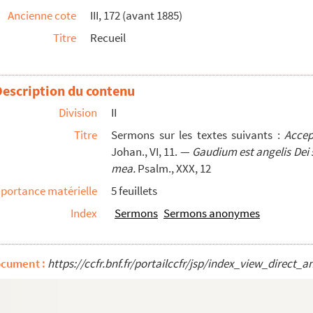
Ancienne cote
III, 172 (avant 1885)
te l'année
Titre
Recueil
Description du contenu
Division
II
Titre
Sermons sur les textes suivants :
Accep
Johan., VI, 11. —
Gaudium est angelis Dei 
née ; deuxième partie d'une collection anonyme
mea.
Psalm., XXX, 12
manches de l'année
portance matérielle
5 feuillets
e sanctis
Index
Sermons
Sermons anonymes
re Louis de Sainte Marie, docteur en théologie de la fa...
res mêlées, en quatre volumes
ocument :
https://ccfr.bnf.fr/portailccfr/jsp/index_view_dire
es