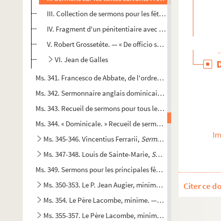
III. Collection de sermons pour les fêtes des saints de tou
IV. Fragment d'un pénitentiaire avec gloses marginales
V. Robert Grossetête. — « De officio sacerdotali »
VI. Jean de Galles
Ms. 341. Francesco de Abbate, de l'ordre des frères Mineurs
Ms. 342. Sermonnaire anglais dominicain (91 sermons)
Ms. 343. Recueil de sermons pour tous les dimanches de l'an
Ms. 344. « Dominicale. » Recueil de sermons pour tous les di
Im
Ms. 345-346. Vincentius Ferrarii,
Sermones de tempore et d
Ms. 347-348. Louis de Sainte-Marie,
Sermons du Révérend pè
Ms. 349. Sermons pour les principales fêtes de l'année
Ms. 350-353. Le P. Jean Augier, minime. — Sermons et œuv
Citer ce d
Ms. 354. Le Père Lacombe, minime. — Mélanges et opuscul
Ms. 355-357. Le Père Lacombe, minime — Sermons