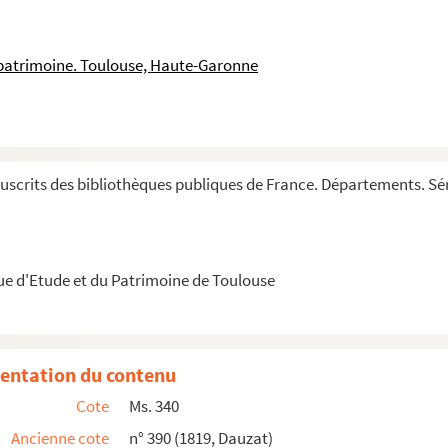
ulum. Sermons et postilles, formant cinq volumes
rses circonstances
 patrimoine. Toulouse, Haute-Garonne
a quadragesimalia cum historia passionis dominice
exemplis sacrae Scripturae
scrits des bibliothèques publiques de France. Départements. Sér
née
ue d'Etude et du Patrimoine de Toulouse
nctis
entation du contenu
Cote
Ms. 340
Ancienne cote
n° 390 (1819, Dauzat)
 cum gratias egisset...
Evang. sec. Johan., ...