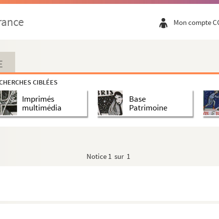
rance
Mon compte C
E
CHERCHES CIBLÉES
Imprimés
Base
multimédia
Patrimoine
Notice
1 sur 1