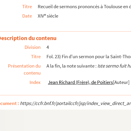
Titre
Recueil de sermons prononcés à Toulouse en d
idam frater Minor in domo fratrum Minorum Universitati s...
e
Date
XIV
siècle
ister in theologia et minister provincialis in provin...
aldus de Spineto clero Tholose »
fratrum Minorum, frater Ar. Roiardi, Universitati stud...
Description du contenu
urdigale, frater Arnaldus Aymerici, in capitulo fratr...
Division
4
 Bordeaux
Titre
Fol. 23) Fin d'un sermon pour la Saint-Th
Présentation du
A la fin, la note suivante :
Iste sermo fuit 
 quidam frater Minor in domo sua Universitati clericoru...
contenu
uidam frater Predicator in conventu suo Universitati st...
Index
Jean Richard (Frère), de Poitiers
[Auteur]
tor, prima dominica post Epiphaniam, in domo sua Universita...
vent deux sermons pour les Cendres
ocument :
https://ccfr.bnf.fr/portailccfr/jsp/index_view_dire
 frater Ar. Roiardi, lector Tholosanus »
um