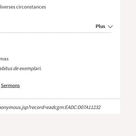
iverses circonstances
Plus
omas
habitus de exemplari
.
Sermons
ct_anonymous.jsp?record=eadcgm:EADC:D07A11232