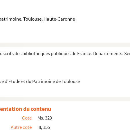
s »
 patrimoine. Toulouse, Haute-Garonne
s de l'année
 l'année
e
née, qu'une main du XVII
siècle attribue à tort à...
scrits des bibliothèques publiques de France. Départements. Sér
ue d'Etude et du Patrimoine de Toulouse
ulum. Sermons et postilles, formant cinq volumes
s circonstances
quem fecit lector Minorum clero in domo fratr...
entation du contenu
 lieu
Cote
Ms. 329
 quem fecit quidam frater Minor in domo sua Universit...
Autre cote
III, 155