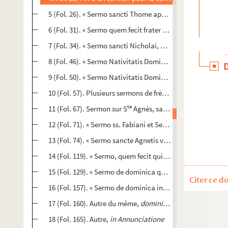
5 (Fol. 26). « Sermo sancti Thome apostoli, quem fecit qu
6 (Fol. 31). « Sermo quem fecit frater Vitalis de Furno, mag
7 (Fol. 34). « Sermo sancti Nicholai, quem fecit frater Ger
8 (Fol. 46). « Sermo Nativitatis Domini, quem fecit lector 
9 (Fol. 50). « Sermo Nativitatis Domini, quem fecit lector B
10 (Fol. 57). Plusieurs sermons de frère Jean Richard, de
te
11 (Fol. 67). Sermon sur S
Agnès, sans nom d'auteur
12 (Fol. 71). « Sermo ss. Fabiani et Sebastiani, quem fecit
13 (Fol. 74). « Sermo sancte Agnetis virginis, quem fecit q
14 (Fol. 119). « Sermo, quem fecit quidam frater Predica
15 (Fol. 129). « Sermo de dominica quinquagesime. » Sui
Citer ce d
16 (Fol. 157). « Sermo de dominica in Passione, quem fecit
17 (Fol. 160). Autre du même,
dominica in Ramis Palmar
18 (Fol. 165). Autre,
in Annunciatione