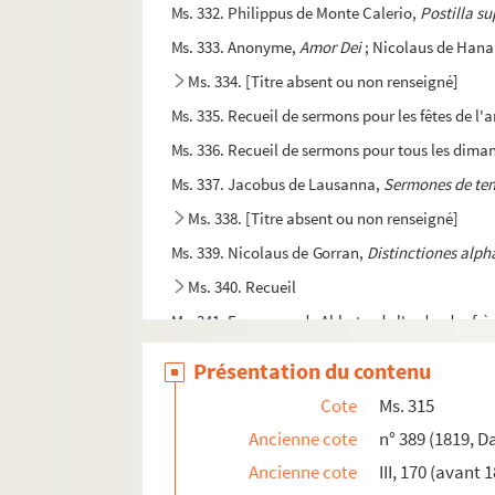
Ms. 332. Philippus de Monte Calerio,
Postilla s
Ms. 333. Anonyme,
Amor Dei
; Nicolaus de Hana
Ms. 334. [Titre absent ou non renseigné]
Ms. 335. Recueil de sermons pour les fêtes de l'
Ms. 336. Recueil de sermons pour tous les dima
Ms. 337. Jacobus de Lausanna,
Sermones de tem
Ms. 338. [Titre absent ou non renseigné]
Ms. 339. Nicolaus de Gorran,
Distinctiones alph
Ms. 340. Recueil
Ms. 341. Francesco de Abbate, de l'ordre des frè
Ms. 342. Sermonnaire anglais dominicain (91 s
Présentation du contenu
Ms. 343. Recueil de sermons pour tous les dima
Cote
Ms. 315
Ms. 344. « Dominicale. » Recueil de sermons pou
Ancienne cote
n° 389 (1819, D
Ms. 345-346. Vincentius Ferrarii,
Sermones de 
Ancienne cote
III, 170 (avant 
Ms. 347-348. Louis de Sainte-Marie,
Sermons d