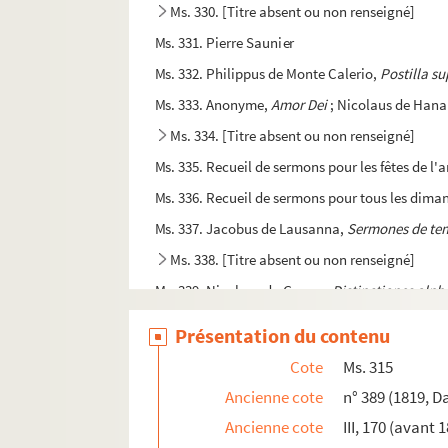
Ms. 330. [Titre absent ou non renseigné]
Ms. 331. Pierre Saunier
Ms. 332. Philippus de Monte Calerio,
Postilla s
Ms. 333. Anonyme,
Amor Dei
; Nicolaus de Hana
Ms. 334. [Titre absent ou non renseigné]
Ms. 335. Recueil de sermons pour les fêtes de l'
Ms. 336. Recueil de sermons pour tous les dima
Ms. 337. Jacobus de Lausanna,
Sermones de tem
Ms. 338. [Titre absent ou non renseigné]
Ms. 339. Nicolaus de Gorran,
Distinctiones alph
Ms. 340. Recueil
Présentation du contenu
Ms. 341. Francesco de Abbate, de l'ordre des frè
Cote
Ms. 315
Ms. 342. Sermonnaire anglais dominicain (91 s
Ancienne cote
n° 389 (1819, D
Ms. 343. Recueil de sermons pour tous les dima
Ancienne cote
III, 170 (avant 
Ms. 344. « Dominicale. » Recueil de sermons pou