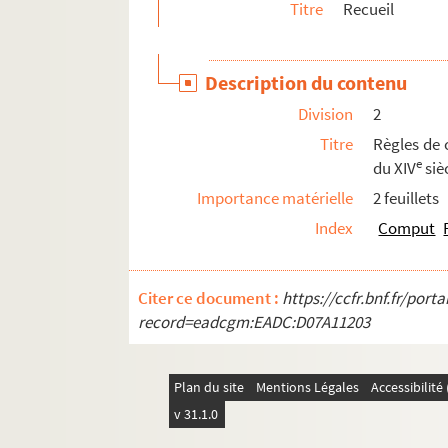
Titre
Recueil
Ms. 345-346. Vincentius Ferrarii,
Sermones de 
Ms. 347-348. Louis de Sainte-Marie,
Sermons d
Description du contenu
Ms. 349. Sermons pour les principales fêtes de l
Division
2
Ms. 350-353. Le P. Jean Augier, minime. — S
Titre
Règles de 
Ms. 354. Le Père Lacombe, minime. — Mélang
e
du XIV
siè
Ms. 355-357. Le Père Lacombe, minime — Se
Importance matérielle
2 feuillets
Ms. 358. Le Père Lacome, minime. — Recueil autog
Index
Comput
Ms. 359. Sermons pour le carême, au nombre de
Ms. 360. Recueil anonyme de sermons
Citer ce document :
https://ccfr.bnf.fr/por
Ms. 361-362.
Recueil de sermons
record=eadcgm:EADC:D07A11203
Ms. 363. Sermons pour tous les jours de l'Avent. 
Ms. 364.
Collectio canonum Albigensis
Plan du site
Mentions Légales
Accessibilit
Ms. 365. Recueil de canons et de décrétales :
Lib
v 31.1.0
Ms. 366. Gratien. — Décret. — En tête, table et s