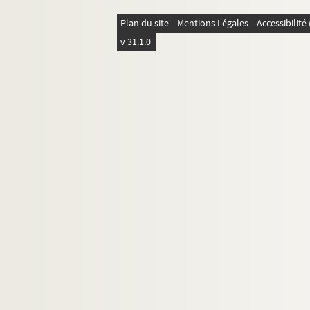
Ms. 349. Sermons pour les principales fêtes de l
Plan du site
Mentions Légales
Accessibilit
Ms. 350-353. Le P. Jean Augier, minime. — S
v 31.1.0
Ms. 354. Le Père Lacombe, minime. — Mélang
Ms. 355-357. Le Père Lacombe, minime — Se
Ms. 358. Le Père Lacome, minime. — Recueil autog
Ms. 359. Sermons pour le carême, au nombre de
Ms. 360. Recueil anonyme de sermons
Ms. 361-362.
Recueil de sermons
Ms. 363. Sermons pour tous les jours de l'Avent. 
Ms. 364.
Collectio canonum Albigensis
Ms. 365. Recueil de canons et de décrétales :
Lib
Ms. 366. Gratien. — Décret. — En tête, table et s
Ms. 367. Gratien. — Décret, avec le commentaire
Ms. 368. Anciennes collections de Décrétales