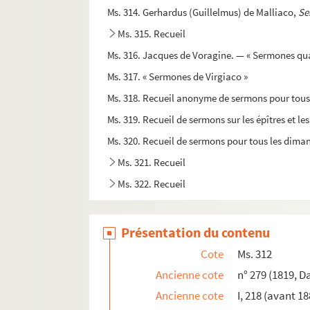
Ms. 314. Gerhardus (Guillelmus) de Malliaco,
Se
Ms. 315. Recueil
Ms. 316. Jacques de Voragine. — « Sermones qu
Ms. 317. « Sermones de Virgiaco »
Ms. 318. Recueil anonyme de sermons pour tous
Ms. 319. Recueil de sermons sur les épîtres et le
Ms. 320. Recueil de sermons pour tous les dima
Ms. 321. Recueil
Ms. 322. Recueil
Ms. 323. [Titre absent ou non renseigné]
Ms. 324-328. Bertrand de la Tour, cardinal-é
Présentation du contenu
Ms. 329. Recueil de sermons prononcés à Tou
Cote
Ms. 312
Ms. 330. [Titre absent ou non renseigné]
Ancienne cote
n° 279 (1819, D
Ms. 331. Pierre Saunier
Ancienne cote
I, 218 (avant 18