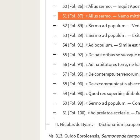
50 (Fol. 86). « Alius sermo. — Inquit Apos
51 (Fol. 87). « Alius sermo. — Nemo mittit
52 (Fol. 89). « Sermo ad populum. — Venite
53 (Fol. 89). « Sermo ad populum. — Exit
54 (Fol. 91). « Ad populum. — Simile est r
55 (Fol. 92). « De pastoribus se suosqu
56 (Fol. 94). « Ad habitatores terre, ne h
57 (Fol. 95). « De contemptu terrenorum 
58 (Fol. 96). « De excommunicatis ab ecc
59 (Fol. 98). « Quod rex superbie, diabol
60 (Fol. 99). « Sermo ad populum. — Conv
61 (Fol. 100). « Ad prelatos ecclesie. — 
II. Nicolas de Byart. — Dictionarium pauperu
Ms. 313. Guido Ebroicensis,
Sermones de tempore