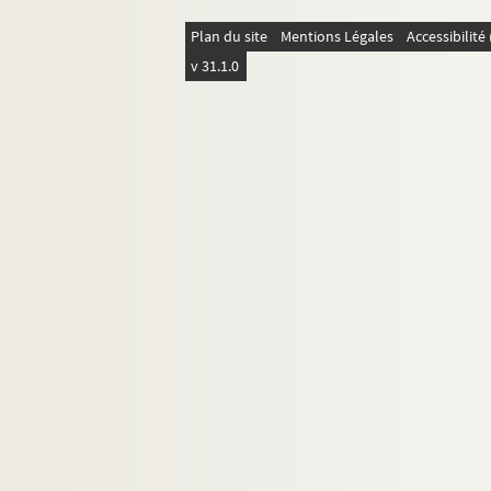
Ms. 334. [Titre absent ou non renseigné]
Plan du site
Mentions Légales
Accessibilit
Ms. 335. Recueil de sermons pour les fêtes de l'
v 31.1.0
Ms. 336. Recueil de sermons pour tous les dima
Ms. 337. Jacobus de Lausanna,
Sermones de tem
Ms. 338. [Titre absent ou non renseigné]
Ms. 339. Nicolaus de Gorran,
Distinctiones alph
Ms. 340. Recueil
Ms. 341. Francesco de Abbate, de l'ordre des frè
Ms. 342. Sermonnaire anglais dominicain (91 s
Ms. 343. Recueil de sermons pour tous les dima
Ms. 344. « Dominicale. » Recueil de sermons pou
Ms. 345-346. Vincentius Ferrarii,
Sermones de 
Ms. 347-348. Louis de Sainte-Marie,
Sermons d
Ms. 349. Sermons pour les principales fêtes de l