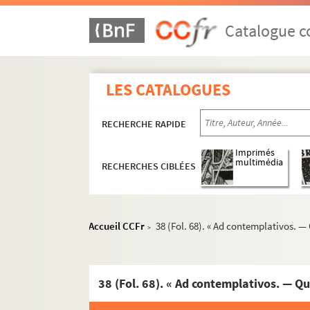
8 (Fol. 12). « In Purificatione. — Postqua
Catalogue co
9 (Fol. 14). « In quadragesima dominica. 
10 (Fol. 16). « In quadragesima. — Si quis 
11 (Fol. 18). « In quadragesima. — Maria s
LES CATALOGUES
12 (Fol. 20). « In quadragesima. — Nolit
13 (Fol. 22). « Excutere de pulvere... Audi
RECHERCHE RAPIDE
14 (Fol. 24). . « Alius sermo. — Noli emul
Imprimés
15 (Fol. 26). « In Ramis palmarum. — Dicit
multimédia
RECHERCHES CIBLÉES
16 (Fol. 29). « In Ramis palmarum. — Dom
17 (Fol. 31). « Alius sermo. — Scitote, fr
Accueil CCFr
38 (Fol. 68). « Ad contemplativos. — 
18 (Fol. 34). « Alius sermo. — Ecce odor fi
>
19 (Fol. 36). « Alius sermo. — Estote imit
20 (Fol. 38). « In cena Domini. — Cum intin
21 (Fol. 41). « Alius in natali Domini. — S