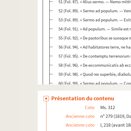
51 (Fol. 87). « Alius sermo. — Nemo mittit
52 (Fol. 89). « Sermo ad populum. — Venite
53 (Fol. 89). « Sermo ad populum. — Exit
54 (Fol. 91). « Ad populum. — Simile est r
55 (Fol. 92). « De pastoribus se suosqu
56 (Fol. 94). « Ad habitatores terre, ne h
57 (Fol. 95). « De contemptu terrenorum 
58 (Fol. 96). « De excommunicatis ab ecc
59 (Fol. 98). « Quod rex superbie, diabol
60 (Fol. 99). « Sermo ad populum. — Conv
61 (Fol. 100). « Ad prelatos ecclesie. — 
Présentation du contenu
II. Nicolas de Byart. — Dictionarium pauperu
Cote
Ms. 312
Ms. 313. Guido Ebroicensis,
Sermones de tempore
Ancienne cote
n° 279 (1819, D
Ms. 314. Gerhardus (Guillelmus) de Malliaco,
Se
Ancienne cote
I, 218 (avant 18