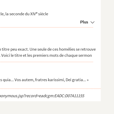
e
le, la seconde du XIV
siècle
Plus
n titre peu exact. Une seule de ces homélies se retrouve
 Voici le titre et les premiers mots de chaque sermon
 quia... Vos autem, fratres karissimi, Dei gratia... »
ct_anonymous.jsp?record=eadcgm:EADC:D07A11155