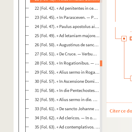
22 (Fol. 42). « Ad penitentes in cena Domini. — Venite, f
23 (Fol. 45). « In Parasceven. — Popule meus... Diu, fra
24 (Fol. 47). « Paulus apostolus ait : Etenim Pascha no
25 (Fol. 49). « Ad letaniam majorem. — Divina scriptur
26 (Fol. 50). « Augustinus de sancto Helia. — D. n. J. 
27 (Fol. 51). « De Cruce. — Verbum crucis pereuntibus q
28 (Fol. 53). « In Rogationibus. — Quis vestrum... Mod
29 (Fol. 55). « Alius sermo in Rogationibus. — Confitemi
30 (Fol. 57). « In Ascensione Domini. — Elevatus est so
31 (Fol. 58). « In die Pentechostes. — Verbo Domini celi.
32 (Fol. 59). « Alius sermo in die. — Cum complerentur..
33 (Fol. 61). « De sancto Johanne Baptista. — Ubi veni
Citer ce d
34 (Fol. 62). « Ad clericos. — In omnibus, fratres kari
35 (Fol. 63). « Ad contemplativos. — Cum egrederetur..