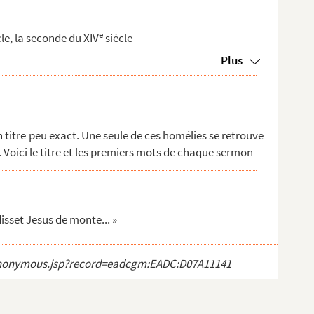
e
le, la seconde du XIV
siècle
Plus
n titre peu exact. Une seule de ces homélies se retrouve
 Voici le titre et les premiers mots de chaque sermon
sset Jesus de monte... »
ct_anonymous.jsp?record=eadcgm:EADC:D07A11141