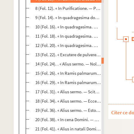
8 (Fol. 12). « In Purificatione. — Postquam impleti... Co
9 (Fol. 14). « In quadragesima dominica. — Audi, Israel
10 (Fol. 16). « In quadragesima. — Si quis diligit me... 
11 (Fol. 18). « In quadragesima. — Maria soror Moysi... 
12 (Fol. 20). « In quadragesima. — Nolite diligere mu
13 (Fol. 22). « Excutere de pulvere... Audite, fratres ka
14 (Fol. 24). . « Alius sermo. — Noli emulari... Sunt mul
15 (Fol. 26). « In Ramis palmarum. — Dicite, filie Syon.
16 (Fol. 29). « In Ramis palmarum. — Dominus noster Je
17 (Fol. 31). « Alius sermo. — Scitote, fratres karissim
18 (Fol. 34). « Alius sermo. — Ecce odor filii mei... Agra
19 (Fol. 36). « Alius sermo. — Estote imitatores... Amon
Citer ce d
20 (Fol. 38). « In cena Domini. — Cum intinxisset... Sati
21 (Fol. 41). « Alius in natali Domini. — Sciens Jesus qu