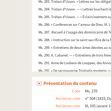
Ms. 283. Tristan d'Usson. « Lettres sur les oblig
Ms. 284. Tristan d'Usson. — « Lettres touchant l
Ms. 285. Trsitan d'Usson. — « Éclaircissement su
Ms. 286. « Conférences sur l'amour de Dieu. M. L.
Ms. 287.
Recueil à l'usage des dominicains de To
Ms. 288. « Instruction sur le saint sacrifice de la
Ms. 289. « Entretiens de deux âmes dévotes au su
Ms. 290. A. Cabanel. — « Entretiens de trois frère
Ms. 291. Anne de Loubens de Louppes, des Ann
Ms. 292. « De sacrosanctæ Trinitatis mysterio. » Ai
Ms. 293. Jacques Robbe, professeur en Sorb
Présentation du contenu
Ms. 294-295. Danés, professeur en Sorbonne, pl
Cote
Ms. 270
Ms. 296-297. Anonyme,
L'instruction des novice
Ancienne cote
n° 504 (1819, D
Ms. 298. Le P. Jean Pichon, de la Compagnie de Jés
Ancienne cote
III, 105 (avant 
Ms. 299. Vilon (J.), prêtre. « Traité des vérités d