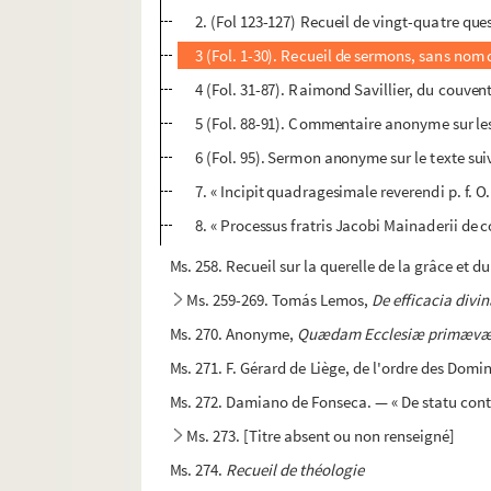
2. (Fol 123-127) Recueil de vingt-quatre que
3 (Fol. 1-30). Recueil de sermons, sans nom d
4 (Fol. 31-87). Raimond Savillier, du couven
5 (Fol. 88-91). Commentaire anonyme sur les
6 (Fol. 95). Sermon anonyme sur le texte suiva
7. « Incipit quadragesimale reverendi p. f. O
8. « Processus fratris Jacobi Mainaderii de 
Ms. 258. Recueil sur la querelle de la grâce et d
Ms. 259-269. Tomás Lemos,
De efficacia divin
Ms. 270. Anonyme,
Quædam Ecclesiæ primævæ 
Ms. 271. F. Gérard de Liège, de l'ordre des Domin
Ms. 272. Damiano de Fonseca. — « De statu contr
Ms. 273. [Titre absent ou non renseigné]
Ms. 274.
Recueil de théologie