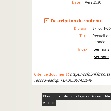
Date
Vers 1530
Ms. 290. A. Cabanel. — « Entretiens de trois frère
Ms. 291. Anne de Loubens de Louppes, des Ann
Description du contenu
Ms. 292. « De sacrosanctæ Trinitatis mysterio. » Ai
Division
3 (Fol. 1-30
Ms. 293. Jacques Robbe, professeur en Sorb
Titre
Recueil de
Ms. 294-295. Danés, professeur en Sorbonne, pl
l'année
Ms. 296-297. Anonyme,
L'instruction des novice
Index
Sermons
Ms. 298. Le P. Jean Pichon, de la Compagnie de Jés
Sermons
Ms. 299. Vilon (J.), prêtre. « Traité des vérités d
Ms. 300. « Tractatus de gracia Dei. » — En tête, ta
Citer ce document :
https://ccfr.bnf.fr/por
Ms. 301. Recueil de conférences ecclésiastiques,
record=eadcgm:EADC:D07A11046
Ms. 302. « De ecclesia, de fide et de precibus Ch
Ms. 303. « De virtutibus theologicis, scilicet de f
Plan du site
Mentions Légales
Accessibilit
Ms. 304. Recueil anonyme de petits traités de thé
v 31.1.0
Ms. 305. « Reflections sur les plus importantes v