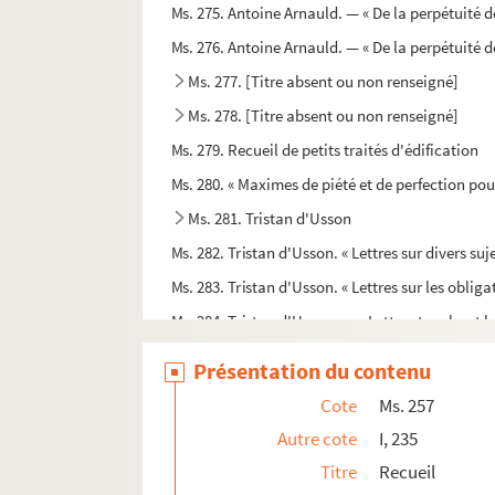
Ms. 275. Antoine Arnauld. — « De la perpétuité de
Ms. 276. Antoine Arnauld. — « De la perpétuité de
Ms. 277. [Titre absent ou non renseigné]
Ms. 278. [Titre absent ou non renseigné]
Ms. 279. Recueil de petits traités d'édification
Ms. 280. « Maximes de piété et de perfection pour
Ms. 281. Tristan d'Usson
Ms. 282. Tristan d'Usson. « Lettres sur divers suje
Ms. 283. Tristan d'Usson. « Lettres sur les oblig
Ms. 284. Tristan d'Usson. — « Lettres touchant l
Ms. 285. Trsitan d'Usson. — « Éclaircissement su
Présentation du contenu
Ms. 286. « Conférences sur l'amour de Dieu. M. L.
Cote
Ms. 257
Ms. 287.
Recueil à l'usage des dominicains de To
Autre cote
I, 235
Ms. 288. « Instruction sur le saint sacrifice de la
Titre
Recueil
Ms. 289. « Entretiens de deux âmes dévotes au su