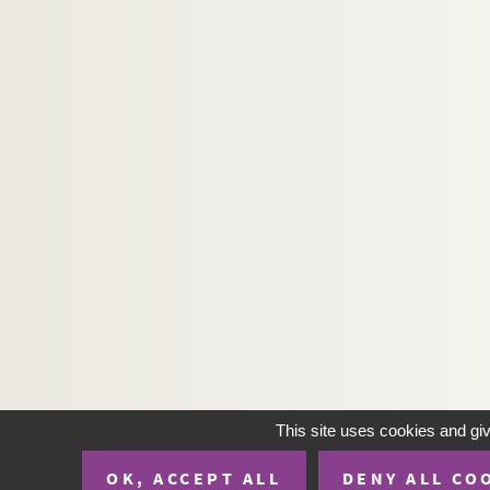
Ms. 390. Henri Sponde, évêque de Pamiers. — «
Ms. 391. Pierre Subert, évêque de Saint-Papoul
Ms. 392. Petrus Suberti (Pierre Soybert, évêque
Ms. 393. Francisco Ximenès, de l'ordre des frères
Ms. 394. « Imperatorum orientalium in res eccle
Ms. 395. Mélanges de droit canonique
Ms. 396. « Traité des libertés de l'Église gallica
Ms. 397. « Traité de l'autorité du Roy dans l'admi
Ms. 398. [Titre absent ou non renseigné]
Ms. 399. Congrégation des cardinaux interprè
Ms. 400. [Titre absent ou non renseigné]
Ms. 401. [Titre absent ou non renseigné]
Ms. 402. [Titre absent ou non renseigné]
This site uses cookies and gi
Ms. 403. « Statuts synodaux du diocèse de Rouen,
OK, ACCEPT ALL
DENY ALL CO
Ms. 404. Carondas (De), chanoine de Soissons. —