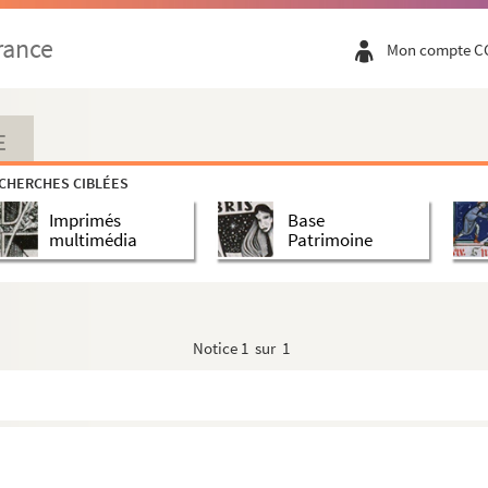
rance
Mon compte C
E
CHERCHES CIBLÉES
Imprimés
Base
multimédia
Patrimoine
Notice
1 sur 1