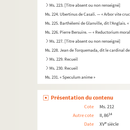
Ms. 223. [Titre absent ou non renseigné]
Ms. 224. Ubertinus de Casali. — « Arbor vite cruc
Ms. 225. Barthélemi de Glanville, dit l'Anglais. 
Ms. 226. Pierre Bersuire. — « Reductorium moral
Ms. 227. [Titre absent ou non renseigné]
Ms. 228. Jean de Torquemada, dit le cardinal de
Ms. 229. Recueil
Ms. 230. Recueil
Ms. 231. « Speculum anime »
Ms. 232. Recueil de petits traités de théologi
Ms. 233. [Titre absent ou non renseigné]
Présentation du contenu
Ms. 234. Petrus Lombardus,
Sententiae I, IV
Cote
Ms. 212
Ms. 235. Pierre Lombard. — « Liber Sententiaru
14
Autre cote
II, 86
Ms. 236-239. Innocentius V (Petrus de Tarent
e
Date
XV
siècle