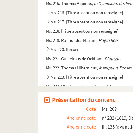
Ms. 215. Thomas Aquinas,
In Dyonisium de divi
Ms. 216. [Titre absent ou non renseigné]
Ms. 217. [Titre absent ou non renseigné]
Ms. 218. [Titre absent ou non renseigné]
Ms. 219. Raimondus Martini,
Pugio fidei
Ms. 220. Recueil
Ms. 221. Guillelmus de Ockham,
Dialogus
Ms. 222. Thomas Hibernicus,
Manipulus florum
Ms. 223. [Titre absent ou non renseigné]
Ms. 224. Ubertinus de Casali. — « Arbor vite cruc
Ms. 225. Barthélemi de Glanville, dit l'Anglais. 
Présentation du contenu
Ms. 226. Pierre Bersuire. — « Reductorium moral
Cote
Ms. 208
Ms. 227. [Titre absent ou non renseigné]
Ancienne cote
n° 282 (1819, D
Ms. 228. Jean de Torquemada, dit le cardinal de
Ancienne cote
III, 135 (avant 
Ms. 229. Recueil