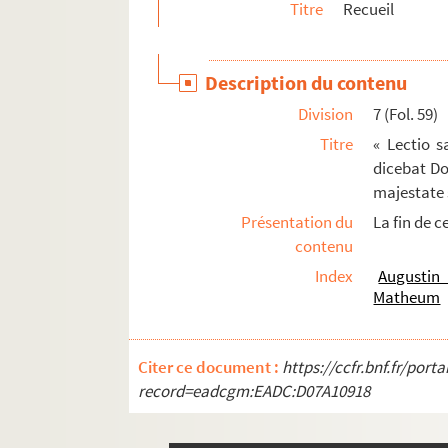
Titre
Recueil
Ms. 230. Recueil
Ms. 231. « Speculum anime »
Description du contenu
Ms. 232. Recueil de petits traités de théologi
Division
7 (Fol. 59)
Ms. 233. [Titre absent ou non renseigné]
Titre
« Lectio 
Ms. 234. Petrus Lombardus,
Sententiae I, IV
dicebat Do
Ms. 235. Pierre Lombard. — « Liber Sententiaru
majestate 
Ms. 236-239. Innocentius V (Petrus de Tarent
Présentation du
La fin de c
contenu
Ms. 240. Gilles de Rome. — Commentaire sur le 
Index
Augustin 
Ms. 241. Gilles de Rome. — Commentaire sur le 
Matheum
Ms. 242. [Titre absent ou non renseigné]
Ms. 243. [Titre absent ou non renseigné]
Citer ce document :
https://ccfr.bnf.fr/por
Ms. 244. Durand de Saint-Pourçain. — Commentai
record=eadcgm:EADC:D07A10918
Ms. 245. Durand de Saint-Pourçain. — Commentai
Ms. 246. Henricus Totting de Oyta,
Abbreviatio