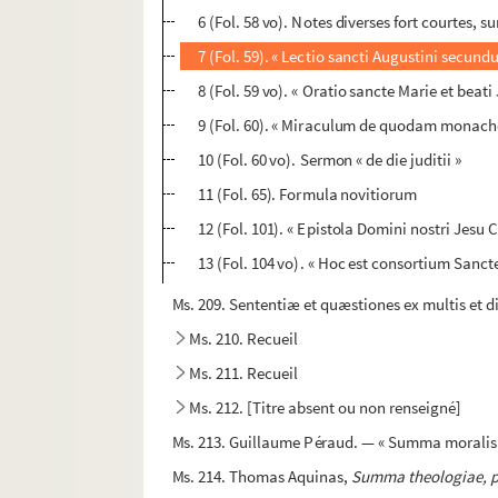
6 (Fol. 58 vo). Notes diverses fort courtes, s
7 (Fol. 59). « Lectio sancti Augustini secun
8 (Fol. 59 vo). « Oratio sancte Marie et beat
9 (Fol. 60). « Miraculum de quodam monach
10 (Fol. 60 vo). Sermon « de die juditii »
11 (Fol. 65). Formula novitiorum
12 (Fol. 101). « Epistola Domini nostri Jesu 
13 (Fol. 104 vo). « Hoc est consortium Sanc
Ms. 209. Sententiæ et quæstiones ex multis et di
Ms. 210. Recueil
Ms. 211. Recueil
Ms. 212. [Titre absent ou non renseigné]
Ms. 213. Guillaume Péraud. — « Summa moralis de
Ms. 214. Thomas Aquinas,
Summa theologiae, p