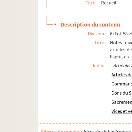
Titre
Recueil
Ms. 229. Recueil
Ms. 230. Recueil
Description du contenu
Ms. 231. « Speculum anime »
Division
6 (Fol. 58 v
Ms. 232. Recueil de petits traités de théologi
Titre
Notes div
Ms. 233. [Titre absent ou non renseigné]
articles de
Ms. 234. Petrus Lombardus,
Sententiae I, IV
Esprit, etc.
Ms. 235. Pierre Lombard. — « Liber Sententiaru
Index
-
Articulis 
Ms. 236-239. Innocentius V (Petrus de Tarent
Articles de
Ms. 240. Gilles de Rome. — Commentaire sur le 
Commande
Ms. 241. Gilles de Rome. — Commentaire sur le 
Dons du S
Ms. 242. [Titre absent ou non renseigné]
Sacremen
Ms. 243. [Titre absent ou non renseigné]
Vices et v
Ms. 244. Durand de Saint-Pourçain. — Commentai
Ms. 245. Durand de Saint-Pourçain. — Commentai
Citer ce document :
https://ccfr.bnf.fr/por