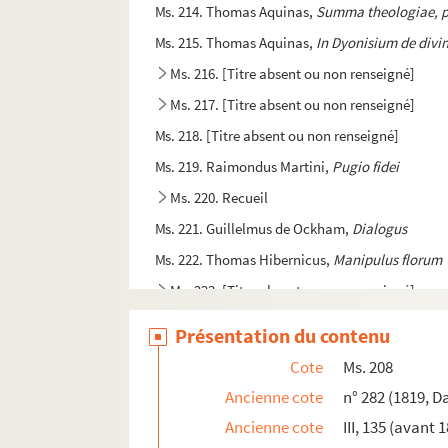
Ms. 214. Thomas Aquinas,
Summa theologiae, p
Ms. 215. Thomas Aquinas,
In Dyonisium de divi
Ms. 216. [Titre absent ou non renseigné]
Ms. 217. [Titre absent ou non renseigné]
Ms. 218. [Titre absent ou non renseigné]
Ms. 219. Raimondus Martini,
Pugio fidei
Ms. 220. Recueil
Ms. 221. Guillelmus de Ockham,
Dialogus
Ms. 222. Thomas Hibernicus,
Manipulus florum
Ms. 223. [Titre absent ou non renseigné]
Ms. 224. Ubertinus de Casali. — « Arbor vite cruc
Présentation du contenu
Ms. 225. Barthélemi de Glanville, dit l'Anglais. 
Cote
Ms. 208
Ms. 226. Pierre Bersuire. — « Reductorium moral
Ancienne cote
n° 282 (1819, D
Ms. 227. [Titre absent ou non renseigné]
Ancienne cote
III, 135 (avant 
Ms. 228. Jean de Torquemada, dit le cardinal de