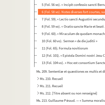
5 (Fol. 56 vo). « Incipit confessio sancti Bern
6 (Fol. 58 vo). Notes diverses fort courtes, s
7 (Fol. 59). « Lectio sancti Augustini secun
8 (Fol. 59 vo). « Oratio sancte Marie et beat
9 (Fol. 60). « Miraculum de quodam monach
10 (Fol. 60 vo). Sermon « de die juditii »
11 (Fol. 65). Formula novitiorum
12 (Fol. 101). « Epistola Domini nostri Jesu 
13 (Fol. 104 vo). « Hoc est consortium Sanc
Ms. 209. Sententiæ et quæstiones ex multis et di
Ms. 210. Recueil
Ms. 211. Recueil
Ms. 212. [Titre absent ou non renseigné]
Ms. 213. Guillaume Péraud. — « Summa moralis de