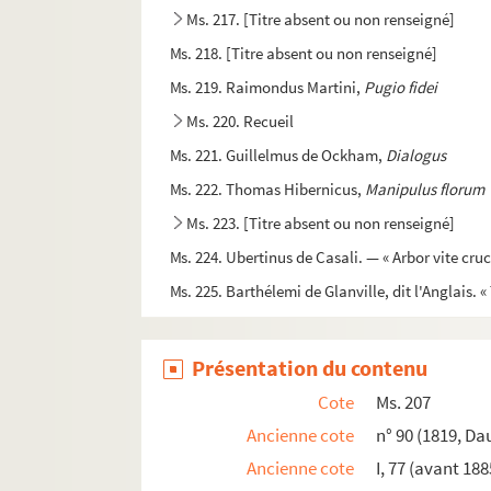
Ms. 217. [Titre absent ou non renseigné]
Ms. 218. [Titre absent ou non renseigné]
Ms. 219. Raimondus Martini,
Pugio fidei
Ms. 220. Recueil
Ms. 221. Guillelmus de Ockham,
Dialogus
Ms. 222. Thomas Hibernicus,
Manipulus florum
Ms. 223. [Titre absent ou non renseigné]
Ms. 224. Ubertinus de Casali. — « Arbor vite cruc
Ms. 225. Barthélemi de Glanville, dit l'Anglais. 
Ms. 226. Pierre Bersuire. — « Reductorium moral
Ms. 227. [Titre absent ou non renseigné]
Présentation du contenu
Ms. 228. Jean de Torquemada, dit le cardinal de
Cote
Ms. 207
Ms. 229. Recueil
Ancienne cote
n° 90 (1819, Da
Ms. 230. Recueil
Ancienne cote
I, 77 (avant 188