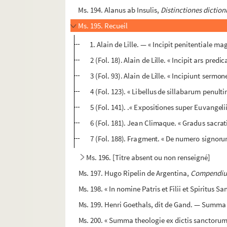
Ms. 194. Alanus ab Insulis,
Distinctiones dicti
Ms. 195. Recueil
1. Alain de Lille. — « Incipit penitentiale mag
2 (Fol. 18). Alain de Lille. « Incipit ars pred
3 (Fol. 93). Alain de Lille. « Incipiunt sermon
4 (Fol. 123). « Libellus de sillabarum penul
5 (Fol. 141). .« Expositiones super Euvangelii
6 (Fol. 181). Jean Climaque. « Gradus sacrat
7 (Fol. 188). Fragment. « De numero signorum
Ms. 196. [Titre absent ou non renseigné]
Ms. 197. Hugo Ripelin de Argentina,
Compendium
Ms. 198. « In nomine Patris et Filii et Spiritus S
Ms. 199. Henri Goethals, dit de Gand. — Sum
Ms. 200. « Summa theologie ex dictis sanctorum