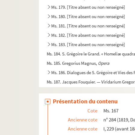
Ms. 179. [Titre absent ou non renseigné]
Ms. 180. [Titre absent ou non renseigné]
Ms. 181. [Titre absent ou non renseigné]
Ms. 182. [Titre absent ou non renseigné]
Ms. 183. [Titre absent ou non renseigné]
Ms. 184. S. Grégoire le Grand. « Homeliæ quadra
Ms. 185. Gregorius Magnus,
Opera
Ms. 186. Dialogues de S. Grégoire et Vies des 
Ms. 187. Jacques Fouquier. — Viridarium Greg
Ms. 188. Beda Venerabilis,
In Lucae evangelium 
Présentation du contenu
Ms. 189. Beda Venerabilis,
Opera
Ms. 190. Recueil de petits traités théologique
Cote
Ms. 167
Ms. 191. Recueil d'oeuvres spirituelles et morale
Ancienne cote
n° 284 (1819, D
Ancienne cote
I, 229 (avant 18
Ms. 192. [Titre absent ou non renseigné]