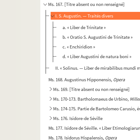
Ms. 167. [Titre absent ou non renseigné]
I. S. Augustin. — Traités divers
a. « Liber de Trinitate »
b. « Oratio S. Augustini de Trinitate »
c. « Enchiridion »
d. « Liber Augustini de natura boni »
II. « Solinus. — Liber de mirabilibus mundi 
Ms. 168. Augustinus Hipponensis,
Opera
Ms. 169. [Titre absent ou non renseigné]
Ms. 170-173. Bartholomaeus de Urbino,
Mille
Ms. 174-175. Partie de Bartolomeo Carusio, é
Ms. 176. Isidore-de Séville
Ms. 177. Isidore de Séville. « Liber Etimologiaru
Ms. 178. Isidorus Hispalensis,
Opera