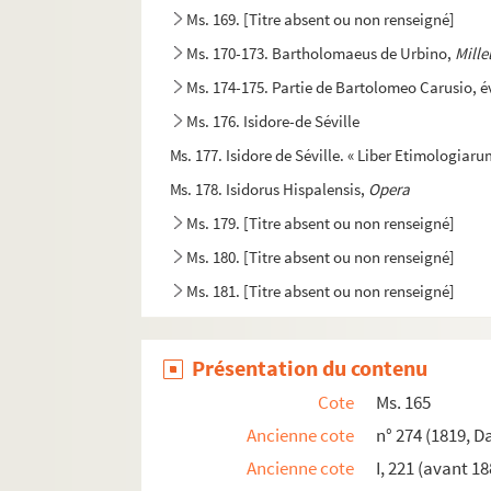
Ms. 169. [Titre absent ou non renseigné]
Ms. 170-173. Bartholomaeus de Urbino,
Mille
Ms. 174-175. Partie de Bartolomeo Carusio, é
Ms. 176. Isidore-de Séville
Ms. 177. Isidore de Séville. « Liber Etimologiaru
Ms. 178. Isidorus Hispalensis,
Opera
Ms. 179. [Titre absent ou non renseigné]
Ms. 180. [Titre absent ou non renseigné]
Ms. 181. [Titre absent ou non renseigné]
Ms. 182. [Titre absent ou non renseigné]
Ms. 183. [Titre absent ou non renseigné]
Présentation du contenu
Ms. 184. S. Grégoire le Grand. « Homeliæ quadra
Cote
Ms. 165
Ms. 185. Gregorius Magnus,
Opera
Ancienne cote
n° 274 (1819, D
Ms. 186. Dialogues de S. Grégoire et Vies des 
Ancienne cote
I, 221 (avant 18