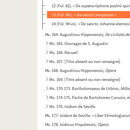
12 (Fol. 82). « De superscriptione psalmi q
13 (Fol. 84.). « De sancto Serapione »
14 (Fol. 94 vo). « De sancto Johanne elemosi
Ms. 164. Augustinus Hipponensis,
De civitate de
Ms. 165. Ouvrages de S. Augustin
Ms. 166. Recueil
Ms. 167. [Titre absent ou non renseigné]
Ms. 168. Augustinus Hipponensis,
Opera
Ms. 169. [Titre absent ou non renseigné]
Ms. 170-173. Bartholomaeus de Urbino,
Mille
Ms. 174-175. Partie de Bartolomeo Carusio, é
Ms. 176. Isidore-de Séville
Ms. 177. Isidore de Séville. « Liber Etimologiaru
Ms. 178. Isidorus Hispalensis,
Opera