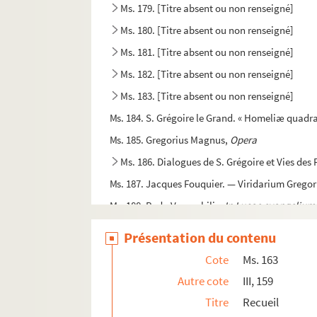
Ms. 179. [Titre absent ou non renseigné]
Ms. 180. [Titre absent ou non renseigné]
Ms. 181. [Titre absent ou non renseigné]
Ms. 182. [Titre absent ou non renseigné]
Ms. 183. [Titre absent ou non renseigné]
Ms. 184. S. Grégoire le Grand. « Homeliæ quadra
Ms. 185. Gregorius Magnus,
Opera
Ms. 186. Dialogues de S. Grégoire et Vies des 
Ms. 187. Jacques Fouquier. — Viridarium Greg
Ms. 188. Beda Venerabilis,
In Lucae evangelium 
Ms. 189. Beda Venerabilis,
Opera
Présentation du contenu
Ms. 190. Recueil de petits traités théologique
Cote
Ms. 163
Ms. 191. Recueil d'oeuvres spirituelles et morale
Autre cote
III, 159
Ms. 192. [Titre absent ou non renseigné]
Titre
Recueil
Ms. 193. Alain du Pui. « Theologicum doctrinale