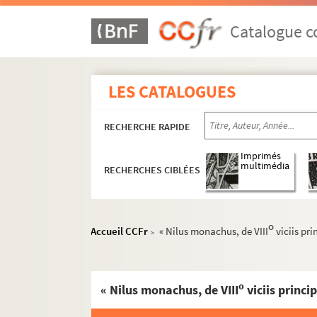
Catalogue co
LES CATALOGUES
RECHERCHE RAPIDE
Imprimés
multimédia
RECHERCHES CIBLÉES
o
Accueil CCFr
« Nilus monachus, de VIII
viciis pri
>
o
« Nilus monachus, de VIII
viciis princi