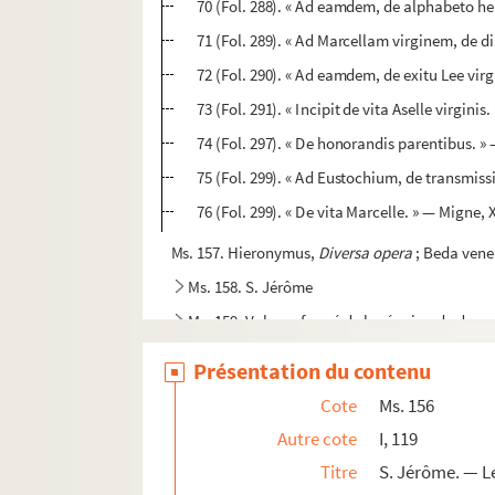
70 (Fol. 288). « Ad eamdem, de alphabeto heb
71 (Fol. 289). « Ad Marcellam virginem, de d
72 (Fol. 290). « Ad eamdem, de exitu Lee virgi
73 (Fol. 291). « Incipit de vita Aselle virginis
74 (Fol. 297). « De honorandis parentibus. »
75 (Fol. 299). « Ad Eustochium, de transmiss
76 (Fol. 299). « De vita Marcelle. » — Migne, X
Ms. 157. Hieronymus,
Diversa opera
; Beda vene
Ms. 158. S. Jérôme
Ms. 159. Volume formé de la réunion de deux 
Ms. 160. Recueil
Présentation du contenu
Ms. 161. Origenes,
Homiliae
Cote
Ms. 156
Ms. 162. Recueil
Autre cote
I, 119
Ms. 163. Recueil
Titre
S. Jérôme. — L
Ms. 164. Augustinus Hipponensis,
De civitate de