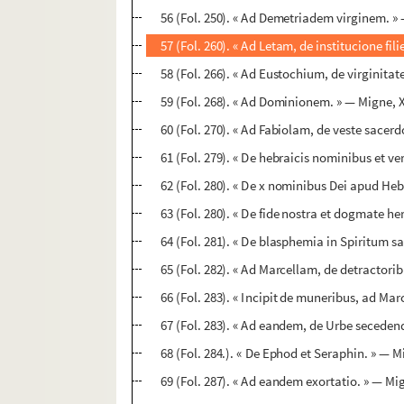
56 (Fol. 250). « Ad Demetriadem virginem. » 
57 (Fol. 260). « Ad Letam, de institucione fili
58 (Fol. 266). « Ad Eustochium, de virginitat
59 (Fol. 268). « Ad Dominionem. » — Migne, X
60 (Fol. 270). « Ad Fabiolam, de veste sacerdo
61 (Fol. 279). « De hebraicis nominibus et ve
62 (Fol. 280). « De x nominibus Dei apud Heb
63 (Fol. 280). « De fide nostra et dogmate her
64 (Fol. 281). « De blasphemia in Spiritum sa
65 (Fol. 282). « Ad Marcellam, de detractorib
66 (Fol. 283). « Incipit de muneribus, ad Mar
67 (Fol. 283). « Ad eandem, de Urbe seceden
68 (Fol. 284.). « De Ephod et Seraphin. » — Mi
69 (Fol. 287). « Ad eandem exortatio. » — Mig