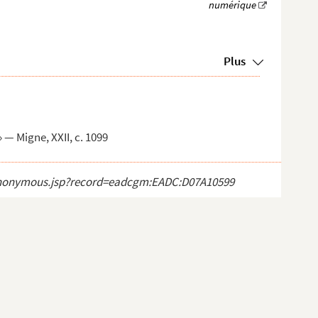
Plus
 — Migne, XXII, c. 1099
ct_anonymous.jsp?record=eadcgm:EADC:D07A10599