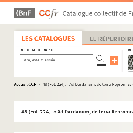
20 (Fol. 79). « De matrimonio »
Catalogue collectif de F
21 (Fol. 80). « De resurrectione carnis in futuro et generali
22 (Fol. 87). « Judicium Salomonis sapientis in sectione pa
23 (Fol. 89). « Ad gloriosum et beatum Anthonium monach
LES CATALOGUES
LE RÉPERTOIR
24 (Fol. 91). « Ad amicum congratulacio familiaris. » — Mig
RECHERCHE RAPIDE
RE
25 (Fol. 99). « Ad Principiam virginem, explanacio illius p
26 (Fol. 108). « Ad Furiam virginem, de viduitate servanda.
27 (Fol. 113). « Super Ysaia propheta. » — Migne, XXII, c. 3
28 (Fol. 119). « Ad Damasum, de eo quod dicitur et scriptu
Accueil CCFr
48 (Fol. 224). « Ad Dardanum, de terra Repromissio
>
29 (Fol. 121). « Ad Damasum, de frugi et luxurioso filio. » 
30 (Fol. 141). « Ad Pammachium, de optimo genere interpre
31 (Fol. 147). « Ad Salvinam, de morte Nebridii et de vidui
48 (Fol. 224). « Ad Dardanum, de terra Repromiss
32 (Fol. 152). « Ad Julianum exortatoria epistola. » — Mign
33 (Fol. 156). « Ad Damasum, urbis Rome episcopum. » — M