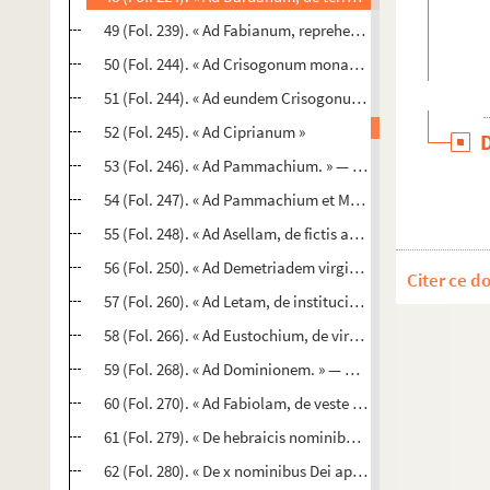
49 (Fol. 239). « Ad Fabianum, reprehensio viciorum ejus. »
50 (Fol. 244). « Ad Crisogonum monachum. » — Migne, XXII
51 (Fol. 244). « Ad eundem Crisogonum monachum. » — Mig
52 (Fol. 245). « Ad Ciprianum »
53 (Fol. 246). « Ad Pammachium. » — Migne, XXII, c. 511
54 (Fol. 247). « Ad Pammachium et Marcellam. » — Migne, 
55 (Fol. 248). « Ad Asellam, de fictis amicis. » — Migne, XXI
56 (Fol. 250). « Ad Demetriadem virginem. » — Migne, XXII,
Citer ce d
57 (Fol. 260). « Ad Letam, de institucione filie sue. » — Mig
58 (Fol. 266). « Ad Eustochium, de virginitate servanda. » 
59 (Fol. 268). « Ad Dominionem. » — Migne, XXII, c. 512
60 (Fol. 270). « Ad Fabiolam, de veste sacerdotali. » — Mign
61 (Fol. 279). « De hebraicis nominibus et verbis, ad Marce
62 (Fol. 280). « De x nominibus Dei apud Hebreos. » — Mign