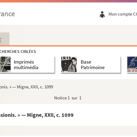
rance
Mon compte C
 judicio. » — Migne, XXII, c. 830
rvuli. » — Migne, XXII, c. 682
um. » — Migne, XXII, c. 345
E
ne, XXII, c. 338
CHERCHES CIBLÉES
salmi :
Eructavit cor meum.
» — Migne, XXII, c. 622
Imprimés
Base
 » — Migne, XXII, c. 550
multimédia
Patrimoine
61
m est :
Osanna in excelsis.
» — Migne, XXII, c. 375
nis. » — Migne, XXII, c. 1099
— Migne, XXII, c. 379
Notice
1 sur 1
tandi. » — Migne, XXII, c. 568
tate servanda. » — Migne, XXII, c. 724
ionis. » — Migne, XXII, c. 1099
e, XXII, c. 960
igne, XXII, c. 355