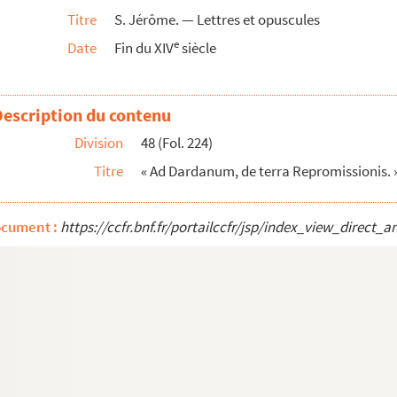
Titre
S. Jérôme. — Lettres et opuscules
 — Migne, XXII, c. 1195
e
Date
Fin du XIV
siècle
, c. 337
ne, XXII, c. 342
Description du contenu
Division
48 (Fol. 224)
XXII, c. 790
Titre
« Ad Dardanum, de terra Repromissionis. »
I, c. 480
 c. 1107
ocument :
https://ccfr.bnf.fr/portailccfr/jsp/index_view_dire
ne, XXII, c. 867
— Migne, XXII, c. 394
e, XXII, c. 607
llam. » — Migne, XXII, c. 430
e, XXII, c. 428