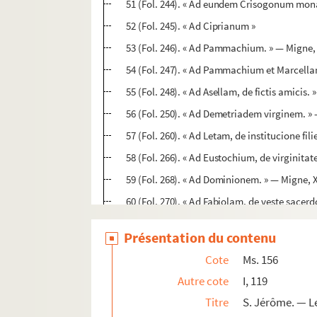
51 (Fol. 244). « Ad eundem Crisogonum mona
52 (Fol. 245). « Ad Ciprianum »
53 (Fol. 246). « Ad Pammachium. » — Migne, X
54 (Fol. 247). « Ad Pammachium et Marcellam
55 (Fol. 248). « Ad Asellam, de fictis amicis. 
56 (Fol. 250). « Ad Demetriadem virginem. » 
57 (Fol. 260). « Ad Letam, de institucione fili
58 (Fol. 266). « Ad Eustochium, de virginitat
59 (Fol. 268). « Ad Dominionem. » — Migne, X
60 (Fol. 270). « Ad Fabiolam, de veste sacerdo
61 (Fol. 279). « De hebraicis nominibus et ve
Présentation du contenu
62 (Fol. 280). « De x nominibus Dei apud Heb
Cote
Ms. 156
63 (Fol. 280). « De fide nostra et dogmate her
Autre cote
I, 119
64 (Fol. 281). « De blasphemia in Spiritum sa
Titre
S. Jérôme. — L
65 (Fol. 282). « Ad Marcellam, de detractorib