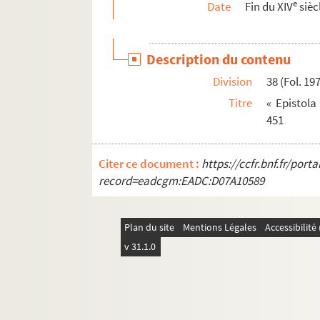
e
Date
Fin du XIV
sièc
66 (Fol. 283). « Incipit de muneribus, ad Mar
67 (Fol. 283). « Ad eandem, de Urbe seceden
Description du contenu
68 (Fol. 284.). « De Ephod et Seraphin. » — Mi
Division
38 (Fol. 19
69 (Fol. 287). « Ad eandem exortatio. » — Mig
Titre
« Epistola
70 (Fol. 288). « Ad eamdem, de alphabeto heb
451
71 (Fol. 289). « Ad Marcellam virginem, de d
72 (Fol. 290). « Ad eamdem, de exitu Lee virgi
Citer ce document :
https://ccfr.bnf.fr/por
73 (Fol. 291). « Incipit de vita Aselle virginis
record=eadcgm:EADC:D07A10589
74 (Fol. 297). « De honorandis parentibus. »
75 (Fol. 299). « Ad Eustochium, de transmiss
Plan du site
Mentions Légales
Accessibilit
76 (Fol. 299). « De vita Marcelle. » — Migne, X
v 31.1.0
Ms. 157. Hieronymus,
Diversa opera
; Beda vene
Ms. 158. S. Jérôme
Ms. 159. Volume formé de la réunion de deux 