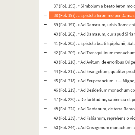
37 (Fol. 195). « Simbolum a beato Ieronim
38 (Fol. 197). « Epistola Ieronimo per Damas
39 (Fol. 197). « Ad Damasum, urbis Rome epis
40 (Fol. 202). « Ad Damasum, cur apud Siria
41 (Fol. 203). « Epistola beati Epiphanii, S
42 (Fol. 209). « Ad Transquilinum monachum,
43 (Fol. 210). « Ad Avitum, de erroribus Orige
44 (Fol. 217). « Ad Evangelium, qualiter pres
45 (Fol. 218). « Ad Exuperancium. » — Migne, 
46 (Fol. 219). « Ad Desiderium monachum con
47 (Fol. 220). « De fortitudine, sapiencia et
48 (Fol. 224). « Ad Dardanum, de terra Repro
49 (Fol. 239). « Ad Fabianum, reprehensio vic
50 (Fol. 244). « Ad Crisogonum monachum. » 