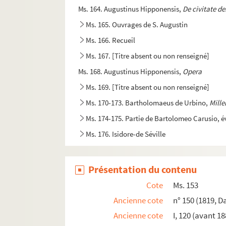
Ms. 164. Augustinus Hipponensis,
De civitate de
Ms. 165. Ouvrages de S. Augustin
Ms. 166. Recueil
Ms. 167. [Titre absent ou non renseigné]
Ms. 168. Augustinus Hipponensis,
Opera
Ms. 169. [Titre absent ou non renseigné]
Ms. 170-173. Bartholomaeus de Urbino,
Mille
Ms. 174-175. Partie de Bartolomeo Carusio, é
Ms. 176. Isidore-de Séville
Ms. 177. Isidore de Séville. « Liber Etimologiaru
Ms. 178. Isidorus Hispalensis,
Opera
Présentation du contenu
Ms. 179. [Titre absent ou non renseigné]
Cote
Ms. 153
Ms. 180. [Titre absent ou non renseigné]
Ancienne cote
n° 150 (1819, D
Ms. 181. [Titre absent ou non renseigné]
Ancienne cote
I, 120 (avant 18