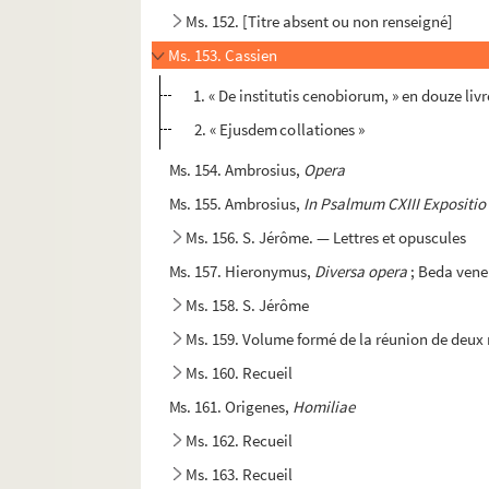
Ms. 152. [Titre absent ou non renseigné]
Ms. 153. Cassien
1. « De institutis cenobiorum, » en douze livr
2. « Ejusdem collationes »
Ms. 154. Ambrosius,
Opera
Ms. 155. Ambrosius,
In Psalmum CXIII Expositio 
Ms. 156. S. Jérôme. — Lettres et opuscules
Ms. 157. Hieronymus,
Diversa opera
; Beda vene
Ms. 158. S. Jérôme
Ms. 159. Volume formé de la réunion de deux 
Ms. 160. Recueil
Ms. 161. Origenes,
Homiliae
Ms. 162. Recueil
Ms. 163. Recueil