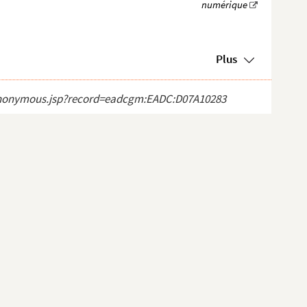
Plus
ct_anonymous.jsp?record=eadcgm:EADC:D07A10283