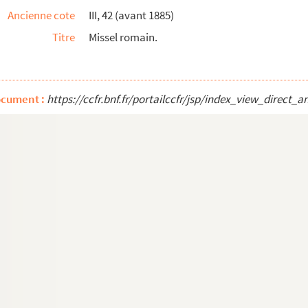
Ancienne cote
III, 42 (avant 1885)
Titre
Missel romain.
in d'octobre
ocument :
https://ccfr.bnf.fr/portailccfr/jsp/index_view_dire
et les Évangiles des principales fêtes de l'a...
ulouse ; on y remarque les fêtes de S. Étienne...
e Toulouse