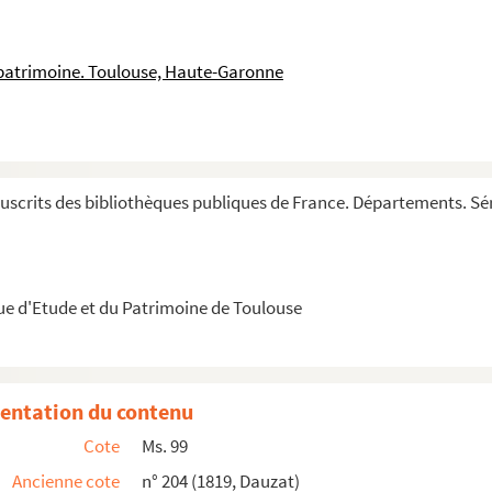
ci. » En tête, un calendrier
pales fêtes de l'année
 patrimoine. Toulouse, Haute-Garonne
losæ, ad formam concilii Tridentini redactum »
 monasterii Sancti Victoris Massiliensis »
n tête, bénédiction de l'eau et autres prières ...
 tête, un calendrier avec nombreuses additions po...
scrits des bibliothèques publiques de France. Départements. Sér
aint Augustin
ue d'Etude et du Patrimoine de Toulouse
entation du contenu
Cote
Ms. 99
Ancienne cote
n° 204 (1819, Dauzat)