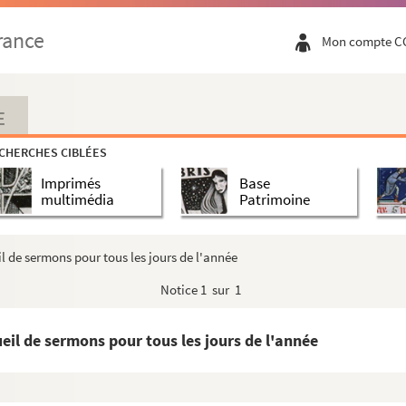
00.
rance
Mon compte C
E
and
CHERCHES CIBLÉES
Imprimés
Base
multimédia
Patrimoine
l de sermons pour tous les jours de l'année
ia : in Matthaeum, in Iohannem
Notice
1 sur 1
tabilium in sancti Thome de Aquino Catena Aurea
eil de sermons pour tous les jours de l'année
ei