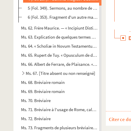
5 (Fol. 349). Sermons, au nombre de 6, pour l'Annonciation, 
6 (Fol. 353). Fragment d'un autre manuscrit de sermons ; 4 f
Ms. 62. Frère Maurice. — « Incipiunt Distinctiones fratris Mauri
Ms. 63. Explication de quelques termes difficiles du texte lat
Ms. 64. « Scholiæ in Novum Testamentum. » Remarques sur le 
Ms. 65. Rupert de Tuy. « Opusculum de divinis officiis per ann
Ms. 66. Albert de Ferrare, de Plaisance. « De horis canonicis »
Ms. 67. [Titre absent ou non renseigné]
Ms. 68. Bréviaire romain
Ms. 69. Bréviaire romain
Ms. 70. Bréviaire
Ms. 71. Bréviaire à l'usage de Rome, calendrier à l'usage de 
Ms. 72. Bréviaire
Citer ce d
e
e
e
Ms. 73. Fragments de plusieurs bréviaires des XIV
, XV
et XVI