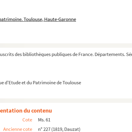
Paul
Paul
 patrimoine. Toulouse, Haute-Garonne
 ex operibus sancti Augustini
 Titum
scrits des bibliothèques publiques de France. Départements. Sér
ipsis
n tête, thèse imprimée ayant 4 pages, ainsi in...
ue d'Etude et du Patrimoine de Toulouse
us chaque lettre, les mots sont réunis par livre...
entation du contenu
Cote
Ms. 61
 des Sentences
Ancienne cote
n° 227 (1819, Dauzat)
mons pour tous les jours de l'année