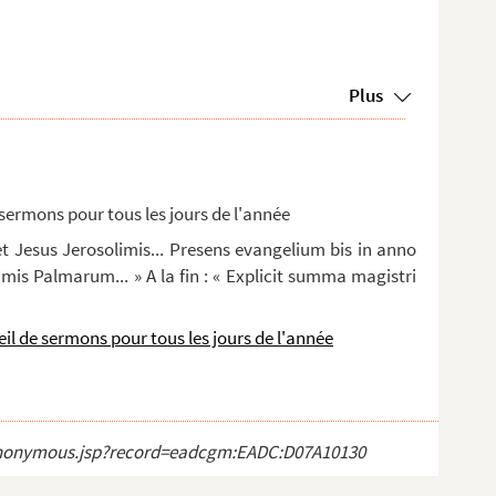
Plus
sermons pour tous les jours de l'année
esus Jerosolimis... Presens evangelium bis in anno
ramis Palmarum... » A la fin : « Explicit summa magistri
l de sermons pour tous les jours de l'année
ct_anonymous.jsp?record=eadcgm:EADC:D07A10130