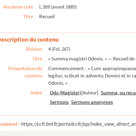
Ancienne cote
I, 269 (avant 1885)
l'Assomption, la Purification, les Morts. A la fin du ...
Titre
Recueil
euillets foliotés 86, 87, 88 et 89
cii »
in des Psaumes, rangés par ordre de psaume, et...
Description du contenu
sens littéral et grammatical des mots employés da...
Division
4 (Fol. 267)
i circulum »
Titre
« Summa magistri Odonis. » — Recueil de 
Présentation du
Commencement : « Cum appropinquasset J
contenu
legitur, scilicet in adventu Domini et in 
Odonis. »
Index
Odo (Magister)
[Auteur]
Summa, ou recuei
Sermons
Sermons anonymes
Rodez
ocument :
https://ccfr.bnf.fr/portailccfr/jsp/index_view_dire
siècles