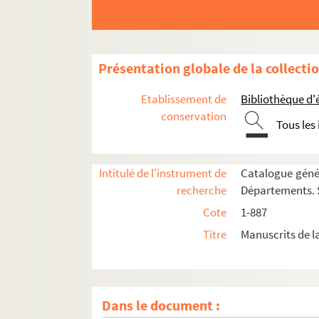
Présentation globale de la collecti
Etablissement de
Bibliothèque d'
conservation
Tous les
Intitulé de l'instrument de
Catalogue génér
Ms. 1.
Biblia iuxta vulgatam latina versione
recherche
Départements. S
Ms. 2. [Titre absent ou non renseigné]
Cote
1-887
Ms. 3.
Biblia iuxta vulgatam latina versione
Titre
Manuscrits de l
Ms. 4. [Titre absent ou non renseigné]
Ms. 5. [Titre absent ou non renseigné]
Ms. 6.
Biblia iuxta vulgatam latina versione
Dans le document :
Ms. 7. [Titre absent ou non renseigné]