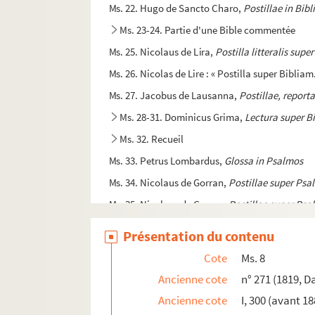
Ms. 22. Hugo de Sancto Charo,
Postillae in Bibli
Ms. 23-24. Partie d'une Bible commentée
Ms. 25. Nicolaus de Lira,
Postilla litteralis supe
Ms. 26. Nicolas de Lire : « Postilla super Biblia
Ms. 27. Jacobus de Lausanna,
Postillae, reporta
Ms. 28-31. Dominicus Grima,
Lectura super B
Ms. 32. Recueil
Ms. 33. Petrus Lombardus,
Glossa in Psalmos
Ms. 34. Nicolaus de Gorran,
Postillae super Psa
Ms. 35. Nicolaus de Gorran,
Postillae super Psa
Ms. 36. Le P. Hardouin, de la compagnie de Jésu
Présentation du contenu
Ms. 37. Hugo de Sancto Charo,
Postillae in Psa
Cote
Ms. 8
Ms. 38. Nicolaus de Gorran,
Postillae super Ecc
Ancienne cote
n° 271 (1819, D
Ms. 39. Robertus Holcot,
Lectiones super librum
Ancienne cote
I, 300 (avant 18
Ms. 40. Commentaire sur les petits Prophètes