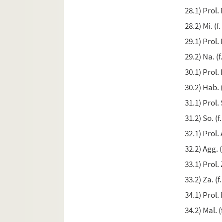
Ms. 126. Formule pour la réception des novices e
28.1) Prol. 
Ms. 127. Office noté, pour la réception des nov
28.2) Mi. (f
Ms. 128. Rituel pour les malades à l'usage des 
29.1) Prol. 
Ms. 129. Heures latines
29.2) Na. (f
Ms. 130. Livre d'heures
30.1) Prol. 
Ms. 131. Heures, avec calendrier
30.2) Hab. (
Ms. 132. Heures, précédées d'un calendrier
31.1) Prol. 
Ms. 133. Heures. En tête, un calendrier
31.2) So. (f
Ms. 134. Heures
32.1) Prol. 
Ms. 135. Heures
32.2) Agg. 
Ms. 136. Heures. En tête, un calendrier, dont ma
33.1) Prol. 
Ms. 137-138. Livre d'heures en deux volumes, ave
33.2) Za. (f
Ms. 139. « Incipiunt hore sancte Marie secundu
34.1) Prol. 
Ms. 140. Heures de la Vierge
34.2) Mal. (
Ms. 141. « Hore beate Marie virginis, secundum 