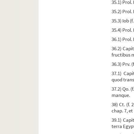
35.1) Prol. 
Ms. 142. « Horæ beatæ Mariæ Virginis »
35.2) Prol. 
Ms. 143. Heures de la Vierge. Calendrier en fran
35.3) Iob (f
Ms. 144. Psautier toulousain
35.4) Prol. 
Ms. 145. « Liber orationum devotarum »
36.1) Prol. 
Ms. 146. Livre de prières
36.2) Capit
Ms. 147. Livre de prières
fructibus 
Ms. 148. « Oraisons pour tous les jours de l'année
36.3) Prv. (
Ms. 149. Traductions des ouvrages attribués à
37.1) Capi
quod trans
Ms. 150. Traductions latines des ouvrages att
37.2) Qo. (
Ms. 151. Traductions des ouvrages de S. Deny
manque.
Ms. 152. [Titre absent ou non renseigné]
38) Ct. (f.
Ms. 153. Cassien
chap. 7, et
Ms. 154. Ambrosius,
Opera
39.1) Capit
terra Egypt
Ms. 155. Ambrosius,
In Psalmum CXIII Expositio 