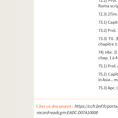
72.2) Prol.
Roma scrip
Ms. 289. « Entretiens de deux âmes dévotes au su
72.3) 2Tim.
Ms. 290. A. Cabanel. — « Entretiens de trois frère
73.1) Capitu
Ms. 291. Anne de Loubens de Louppes, des Ann
73.2) Prol. 
Ms. 292. « De sacrosanctæ Trinitatis mysterio. » Ai
73.3) Tit. 
Ms. 293. Jacques Robbe, professeur en Sorb
chapitre 3.
Ms. 294-295. Danés, professeur en Sorbonne, pl
74) Hbr. (f
Ms. 296-297. Anonyme,
L'instruction des novice
chap. 1 à 4
Ms. 298. Le P. Jean Pichon, de la Compagnie de Jés
75.1) Prol. 
Ms. 299. Vilon (J.), prêtre. « Traité des vérités d
75.2) Capi
Ms. 300. « Tractatus de gracia Dei. » — En tête, ta
in Asia... 
Ms. 301. Recueil de conférences ecclésiastiques,
75.3) Apc. 
Ms. 302. « De ecclesia, de fide et de precibus Ch
Ms. 303. « De virtutibus theologicis, scilicet de f
Citer ce document :
https://ccfr.bnf.fr/por
Ms. 304. Recueil anonyme de petits traités de thé
record=eadcgm:EADC:D07A10008