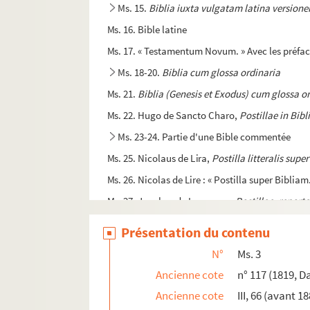
Ms. 15.
Biblia iuxta vulgatam latina version
Ms. 16. Bible latine
Ms. 17. « Testamentum Novum. » Avec les préfac
Ms. 18-20.
Biblia cum glossa ordinaria
Ms. 21.
Biblia (Genesis et Exodus) cum glossa or
Ms. 22. Hugo de Sancto Charo,
Postillae in Bibli
Ms. 23-24. Partie d'une Bible commentée
Ms. 25. Nicolaus de Lira,
Postilla litteralis supe
Ms. 26. Nicolas de Lire : « Postilla super Biblia
Ms. 27. Jacobus de Lausanna,
Postillae, reporta
Ms. 28-31. Dominicus Grima,
Lectura super B
Présentation du contenu
Ms. 32. Recueil
N°
Ms. 3
Ms. 33. Petrus Lombardus,
Glossa in Psalmos
Ancienne cote
n° 117 (1819, D
Ms. 34. Nicolaus de Gorran,
Postillae super Psa
Ancienne cote
III, 66 (avant 1
Ms. 35. Nicolaus de Gorran,
Postillae super Psa