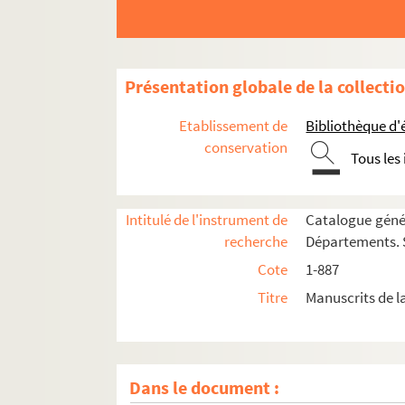
Présentation globale de la collecti
Etablissement de
Bibliothèque d'
conservation
Tous les
Intitulé de l'instrument de
Catalogue génér
recherche
Départements. S
Cote
1-887
Titre
Manuscrits de l
Ms. 1.
Biblia iuxta vulgatam latina versione
Dans le document :
Ms. 2. [Titre absent ou non renseigné]