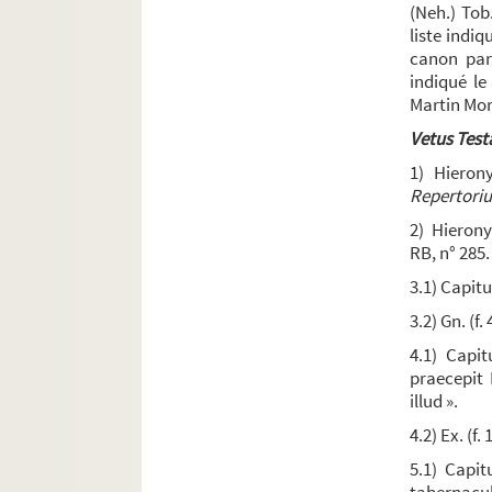
(Neh.) Tob
Ms. 50. Épîtres de S. Paul, avec la glose ordinair
liste indiq
Ms. 51. Pierre Lombard. — Commentaire sur les é
canon par
indiqué le
Ms. 52. Pierre Lombard. — Commentaire sur les é
Martin Mora
Ms. 53. Florus Lugdunensis,
Expositio in epistol
Vetus Tes
Ms. 54. Jean de Hesdin,
Commentarius in epistu
1) Hiero
Ms. 55. [Titre absent ou non renseigné]
Repertori
Ms. 56. [Titre absent ou non renseigné]
2) Hieron
RB, n° 285.
Ms. 57. Arnaldus Bernardi Caturcensis,
Expositio
3.1) Capitul
Ms. 58. Commentaire perpétuel, en latin, sur l'A
3.2) Gn. (f.
Ms. 59. Guillelmus Brito,
Expositio vocabulorum
4.1) Capit
Ms. 60. Dictionnaire de la Bible. Le commenceme
praecepit 
Ms. 61. Recueil
illud ».
Ms. 62. Frère Maurice. — « Incipiunt Distinctiones
4.2) Ex. (f.
Ms. 63. Explication de quelques termes difficile
5.1) Capit