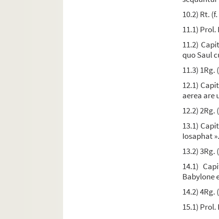
Ms. 80. « Psalterium »
10.2) Rt. (f
Ms. 81. « Psalterium »
11.1) Prol. 
Ms. 82. Lectionnaire à l'usage des dominicains
11.2) Capit
Ms. 83. Collectaire à l'usage des dominicains d
quo Saul cu
Ms. 84. « Incipiunt capitula et orationes totius a
11.3) 1Rg. (
Ms. 85. « Feriale [
sive
Capitularium] ad usum mona
12.1) Capit
aerea are u
Ms. 86. « Feriale. » Recueil des offices des saints
12.2) 2Rg. (
Ms. 87. « Kalendarium monasterii Beatæ Mariæ
13.1) Capit
Ms. 88. « Incipiunt capitula totius anni, secund
Iosaphat »
Ms. 89. « Missale secundum consuetudinem Romane
13.2) 3Rg. 
Ms. 90. « Missale secundum consuetudinem Roman
14.1) Capi
Ms. 91. Missel de Bernard Galinier à l'usage des
Babylone e
Ms. 92. « Missale Romanum »
14.2) 4Rg. 
Ms. 93. Missel romain, avec calendrier
15.1) Prol. 