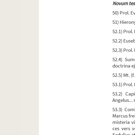
Novum te
Ms. 189. Beda Venerabilis,
Opera
50) Prol. Ev
Ms. 190. Recueil de petits traités théologique
51) Hiero
Ms. 191. Recueil d'oeuvres spirituelles et morale
52.1) Prol. 
Ms. 192. [Titre absent ou non renseigné]
52.2) Euse
Ms. 193. Alain du Pui. « Theologicum doctrinale
52.3) Prol.
Ms. 194. Alanus ab Insulis,
Distinctiones dicti
52.4) Summ
Ms. 195. Recueil
doctrina e
Ms. 196. [Titre absent ou non renseigné]
52.5) Mt. (f
Ms. 197. Hugo Ripelin de Argentina,
Compendium
53.1) Prol.
Ms. 198. « In nomine Patris et Filii et Spiritus S
53.2) Capi
Ms. 199. Henri Goethals, dit de Gand. — Sum
Angelus... 
Ms. 200. « Summa theologie ex dictis sanctorum
53.3) Comb
Marcus fre
Ms. 201. [Titre absent ou non renseigné]
misteria v
Ms. 202. Jean, abbé
ces vers v
Sedulius et
Ms. 203. Hugues de Saint-Victor