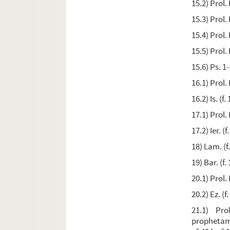
Ms. 94. [Titre absent ou non renseigné]
15.2) Prol. 
Ms. 95. Missel avec parties notées, précédé d'un
15.3) Prol. 
Ms. 96. Missel à l'usage des dominicains
15.4) Prol. 
Ms. 97. Missel noté
15.5) Prol. 
Ms. 98. Missel à l'usage des dominicains
15.6) Ps. 1-
Ms. 99. Missel romain.
16.1) Prol. 
Ms. 100. Missel
16.2) Is. (f
Ms. 101. Partie du Missel, contenant les oraisons,
17.1) Prol. 
Ms. 102. [Titre absent ou non renseigné]
17.2) Ier. (
Ms. 103. Missel à l'usage des dominicains de To
18) Lam. (f
Ms. 104. Missel à l'usage des dominicains de To
19) Bar. (f.
Ms. 105. Missel à l'usage des dominicains de To
20.1) Prol. 
Ms. 106. Missel
20.2) Ez. (f
Ms. 107. Missel des Chartreux
21.1) Pr
prophetam.
Ms. 108. Épistolaire à l'usage de l'église métrop