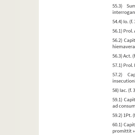
Ms. 218. [Titre absent ou non renseigné]
55.3) Sum
interrogant
Ms. 219. Raimondus Martini,
Pugio fidei
54.4) Io. (f
Ms. 220. Recueil
56.1) Prol. 
Ms. 221. Guillelmus de Ockham,
Dialogus
56.2) Capit
Ms. 222. Thomas Hibernicus,
Manipulus florum
hiemaverat
Ms. 223. [Titre absent ou non renseigné]
56.3) Act. (
Ms. 224. Ubertinus de Casali. — « Arbor vite cruc
57.1) Prol.
Ms. 225. Barthélemi de Glanville, dit l'Anglais. 
57.2) Ca
Ms. 226. Pierre Bersuire. — « Reductorium moral
insecutioni
Ms. 227. [Titre absent ou non renseigné]
58) Iac. (f.
Ms. 228. Jean de Torquemada, dit le cardinal de
59.1) Capit
ad consumm
Ms. 229. Recueil
59.2) 1Pt. (
Ms. 230. Recueil
60.1) Capit
Ms. 231. « Speculum anime »
promittit »