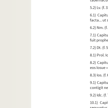
tabernacul
Ms. 64. « Scholiæ in Novum Testamentum. » Rema
5.2) Lv. (f.
Ms. 65. Rupert de Tuy. « Opusculum de divinis of
6.1) Capit
Ms. 66. Albert de Ferrare, de Plaisance. « De hor
facta... ut 
Ms. 67. [Titre absent ou non renseigné]
6.2) Nm. (f.
Ms. 68. Bréviaire romain
7.1) Capitu
Ms. 69. Bréviaire romain
fuit prophe
Ms. 70. Bréviaire
7.2) Dt. (f.
Ms. 71. Bréviaire à l'usage de Rome, calendrier
8.1) Prol. I
Ms. 72. Bréviaire
8.2) Capitu
eos Iosue »
Ms. 73. Fragments de plusieurs bréviaires des XI
8.3) Ios. (f.
Ms. 74. Bréviaire à l'usage de Saint-Etienne de
9.1) Capitul
Ms. 75. « Breviarium ad usum ecclesie Tolosane 
contigit n
Ms. 76. Bréviaire à l'usage de l'église de Dax
9.2) Idc. (f
Ms. 77 et 79. Bréviaire dominicain de Bertra
10.1) Capi
Ms. 78. Bréviaire à l'usage des dominicains de 
sequuntur 