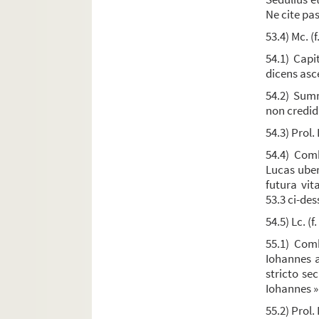
Ne cite pa
Ms. 204. Hugo de Sancto Victore,
De sacramentis
53.4) Mc. (f
Ms. 205. [Titre absent ou non renseigné]
54.1) Capi
Ms. 206. Richard de Saint-Victor
dicens asc
Ms. 207. [Titre absent ou non renseigné]
54.2) Summ
Ms. 208. Recueil
non credid
Ms. 209. Sententiæ et quæstiones ex multis et di
54.3) Prol.
Ms. 210. Recueil
54.4) Comb
Lucas uberi
Ms. 211. Recueil
futura vit
Ms. 212. [Titre absent ou non renseigné]
53.3 ci-des
Ms. 213. Guillaume Péraud. — « Summa moralis de
54.5) Lc. (f
Ms. 214. Thomas Aquinas,
Summa theologiae, p
55.1) Comb
Iohannes a
Ms. 215. Thomas Aquinas,
In Dyonisium de divi
stricto se
Ms. 216. [Titre absent ou non renseigné]
Iohannes » 
Ms. 217. [Titre absent ou non renseigné]
55.2) Prol.