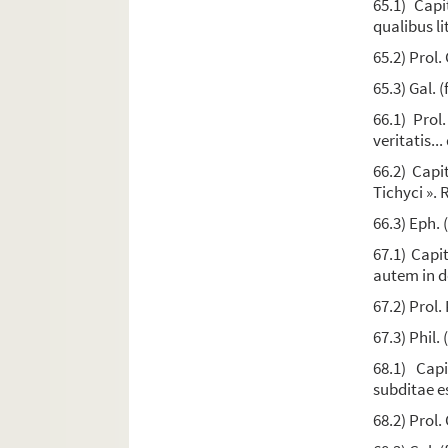
65.1) Capi
Ms. 250. [Titre absent ou non renseigné]
qualibus lit
Ms. 251. Géraud de Sienne. — Commentaire sur l
65.2) Prol. 
Ms. 252. [Titre absent ou non renseigné]
65.3) Gal. (
Ms. 253. Explication anonyme du commentaire s
66.1) Prol
veritatis.
Ms. 254. Jérôme Savonarole. — Abrégé de son « C
66.2) Capi
Ms. 255. Vicenzo Bandello, de l'ordre des frères
Tichyci ». 
Ms. 256. Johannes de Fraxino,
Elucidatorium d
66.3) Eph. 
Ms. 257. Recueil
67.1) Capi
Ms. 258. Recueil sur la querelle de la grâce et d
autem in d
Ms. 259-269. Tomás Lemos,
De efficacia divin
67.2) Prol. 
Ms. 270. Anonyme,
Quædam Ecclesiæ primævæ 
67.3) Phil. 
Ms. 271. F. Gérard de Liège, de l'ordre des Domin
68.1) Capi
subditae es
Ms. 272. Damiano de Fonseca. — « De statu contr
68.2) Prol. 
Ms. 273. [Titre absent ou non renseigné]