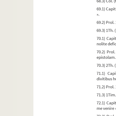
68.3) Col. (
Ms. 274.
Recueil de théologie
69.1) Capit
Ms. 275. Antoine Arnauld. — « De la perpétuité de
».
Ms. 276. Antoine Arnauld. — « De la perpétuité de
69.2) Prol. 
Ms. 277. [Titre absent ou non renseigné]
69.3) 1Th. (
Ms. 278. [Titre absent ou non renseigné]
70.1) Capi
Ms. 279. Recueil de petits traités d'édification
nolite defi
Ms. 280. « Maximes de piété et de perfection pour
70.2) Prol
epistolam.
Ms. 281. Tristan d'Usson
70.3) 2Th. (
Ms. 282. Tristan d'Usson. « Lettres sur divers suje
71.1) Capi
Ms. 283. Tristan d'Usson. « Lettres sur les oblig
divitibus h
Ms. 284. Tristan d'Usson. — « Lettres touchant l
71.2) Prol. 
Ms. 285. Trsitan d'Usson. — « Éclaircissement su
71.3) 1Tim.
Ms. 286. « Conférences sur l'amour de Dieu. M. L.
72.1) Capit
Ms. 287.
Recueil à l'usage des dominicains de To
me venire 
Ms. 288. « Instruction sur le saint sacrifice de la