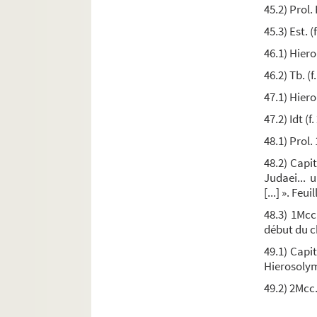
45.2) Prol. 
Ms. 174-175. Partie de Bartolomeo Carusio, é
45.3) Est. (
Ms. 176. Isidore-de Séville
46.1) Hie
Ms. 177. Isidore de Séville. « Liber Etimologiaru
46.2) Tb. (f
Ms. 178. Isidorus Hispalensis,
Opera
47.1) Hie
Ms. 179. [Titre absent ou non renseigné]
47.2) Idt (f
Ms. 180. [Titre absent ou non renseigné]
48.1) Prol.
Ms. 181. [Titre absent ou non renseigné]
48.2) Capi
Ms. 182. [Titre absent ou non renseigné]
Judaei...
[...] ». Feu
Ms. 183. [Titre absent ou non renseigné]
48.3) 1Mcc
Ms. 184. S. Grégoire le Grand. « Homeliæ quadra
début du c
Ms. 185. Gregorius Magnus,
Opera
49.1) Capit
Ms. 186. Dialogues de S. Grégoire et Vies des 
Hierosolym
Ms. 187. Jacques Fouquier. — Viridarium Greg
49.2) 2Mcc.
Ms. 188. Beda Venerabilis,
In Lucae evangelium 