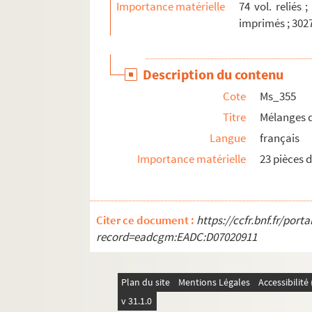
Importance matérielle
74 vol. reliés 
imprimés ; 3027
Description du contenu
Cote
Ms_355
Titre
Mélanges d
Langue
français
Importance matérielle
23 pièces d
Citer ce document :
https://ccfr.bnf.fr/por
record=eadcgm:EADC:D07020911
Plan du site
Mentions Légales
Accessibilit
v 31.1.0