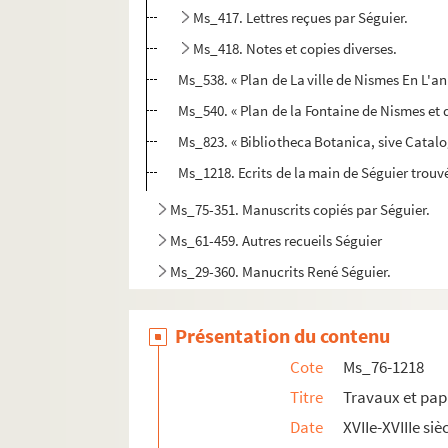
Ms_417. Lettres reçues par Séguier.
Ms_418. Notes et copies diverses.
Ms_538. « Plan de La ville de Nismes En L'ann
Ms_540. « Plan de la Fontaine de Nismes et 
Ms_823. « Bibliotheca Botanica, sive Catal
Ms_1218. Ecrits de la main de Séguier trouvé
Ms_75-351. Manuscrits copiés par Séguier.
Ms_61-459. Autres recueils Séguier
Ms_29-360. Manucrits René Séguier.
Présentation du contenu
Cote
Ms_76-1218
Titre
Travaux et pap
Date
XVIIe-XVIIIe siè