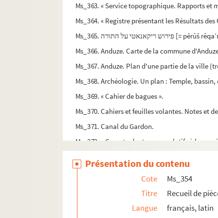
Ms_363. « Service topographique. Rapports et mé
Ms_364. « Registre présentant les Résultats des
Ms_365. נאטי על התורה
Ms_366. Anduze. Carte de la commune d'Anduze 
Ms_367. Anduze. Plan d'une partie de la ville (tr
Ms_368. Archéologie. Un plan : Temple, bassin, é
Ms_369. « Cahier de bagues ».
Ms_370. Cahiers et feuilles volantes. Notes et dev
Ms_371. Canal du Gardon.
Ms_372. « Compte des travaux relatifs à la vacci
Ms_373. Cours de sciences naturelles, professé
Présentation du contenu
Ms_374. Exposition 1839.
Cote
Ms_354
Ms_375. Plan d'une partie du Gardon, près du m
Titre
Recueil de pièc
Ms_376. Géographie physique, par Lamouroux.
Langue
français, latin
Ms_377. « Mémoires de Delon que je ne connaiss