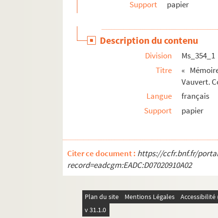
Support
papier
Ms_360. Fragment d'un ouvrage littéraire
Ms_361. « Recueil de contes et de plusieurs pièce
Description du contenu
Ms_362. « Registre des délibérations de la socié
Division
Ms_354_1
Ms_363. « Service topographique. Rapports et mé
Titre
« Mémoire
Ms_364. « Registre présentant les Résultats des
Vauvert. Co
Ms_365. נאטי על התורה
Langue
français
Ms_366. Anduze. Carte de la commune d'Anduze 
Support
papier
Ms_367. Anduze. Plan d'une partie de la ville (tr
Ms_368. Archéologie. Un plan : Temple, bassin, é
Ms_369. « Cahier de bagues ».
Citer ce document :
https://ccfr.bnf.fr/por
record=eadcgm:EADC:D07020910A02
Ms_370. Cahiers et feuilles volantes. Notes et dev
Ms_371. Canal du Gardon.
Ms_372. « Compte des travaux relatifs à la vacci
Plan du site
Mentions Légales
Accessibilit
Ms_373. Cours de sciences naturelles, professé
v 31.1.0