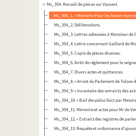
Ms_354. Recueil de pièces sur Vauvert.
Ms_354_1. « Mémoire Pour les Sieurs maire et
Ms_354_2. Déliberations.
Ms_354_3. Lettres adressées à Monsieur de 
Ms_354_4. Lettre concernant Gaillard de M
Ms_354_5. Copie de pièces diverses.
Ms_354_6. Arrêt de réglement pour le seigneu
Ms_354_7. Divers actes et quittances.
Ms_354_8. « Arrest du Parlement de Tolose do
Ms_354_9. « Invantaire des extraicts des acte
Ms_354_10. « Bail des palus faict par Messi
Ms_354_11. Mémoire et actes pour Mr de Vent
Ms_354_12. « Extraict des registres de parl
Ms_354_13. Requête et ordonnance d'ajourne