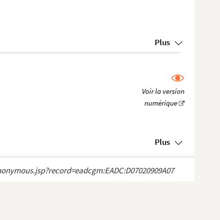
Plus
Plus
ct_anonymous.jsp?record=eadcgm:EADC:D07020909A07