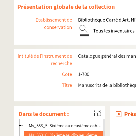
Ms_304. Amphithéâtre de Nîmes
Présentation globale de la collection
Ms_305. Recueil Séguier n°34
Etablissement de
Bibliothèque Carré d'Art. N
Ms_306-308. Manuscrits et recueils de Jean-François Séguier
conservation
Ms_309-313. Manuscrits et recueils de Jean-François Séguier
Tous les inventaires
Ms_314-349. Copie des anciens registres des États de Langu
Ms_350. Histoire de la ville de Nîmes, par l'abbé Valette de Tr
Intitulé de l'instrument de
Catalogue général des manu
Ms_351. « Dissertation de Mr Fléchier, évêque de Nismes, sur l
recherche
Ms_352. Divers manuscrits de Mr Paulhan.
Cote
1-700
Ms_353. Terrier de Marguerittes.
Titre
Manuscrits de la bibliothèq
Ms_353_1. Premier cahier.
Ms_353_2. Deuxième cahier.
Ms_353_3. Troisième cahier.
Dans le document :
Prés
Ms_353_4. Quatrième et cinquième cahiers.
Ms_353_5. Sixième au neuvième cahiers.
Ms_353_6. Dixième au dix-neuvième cahiers.