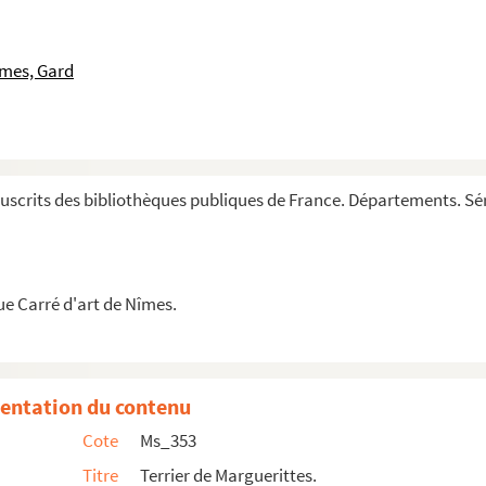
îmes, Gard
edoc de 1501 à 1736 d'après les originaux, aujourd'hui...
avessac, prieur de Bernis.
scrits des bibliothèques publiques de France. Départements. Sér
es antiquités de la ville de Nismes »
ue Carré d'art de Nîmes.
entation du contenu
Cote
Ms_353
Titre
Terrier de Marguerittes.