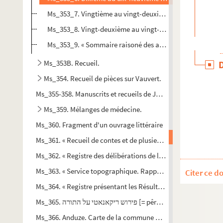
Ms_353_7. Vingtième au vingt-deuxième cahiers.
Ms_353_8. Vingt-deuxième au vingt-quatrième cahiers.
Ms_353_9. « Sommaire raisoné des actes contenus dans ce 
Ms_353B. Recueil.
Ms_354. Recueil de pièces sur Vauvert.
Ms_355-358. Manuscrits et recueils de Jean-François Séguier
Ms_359. Mélanges de médecine.
Ms_360. Fragment d'un ouvrage littéraire
Ms_361. « Recueil de contes et de plusieurs pièces, tirées d'un
Ms_362. « Registre des délibérations de la société populaire r
Ms_363. « Service topographique. Rapports et mémoires sur l'î
Citer ce d
Ms_364. « Registre présentant les Résultats des Opérations tr
Ms_365. פירוש ריקאנאטי על התורה [= pêrûš
Ms_366. Anduze. Carte de la commune d'Anduze (trois couleu