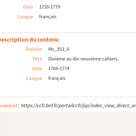
Date
1716-1779
Langue
français
present registre... ».
Description du contenu
Division
Ms_353_6
Titre
Dixième au dix-neuvième cahiers.
Date
1769-1774
Langue
français
 manuscrit, fait au Cros dans le mois de janv...
égénérée de Nismes depuis le 9 germinal an 2 j...
le de Léon (1er mai 1827 et 1828). Observations...
ocument :
https://ccfr.bnf.fr/portailccfr/jsp/index_view_dire
igonométriques faites pour le levé du Plan cada...
 rêqa’na’tî `al ha-tôrah : Commentaire de Recanati sur la Loi].
rs).