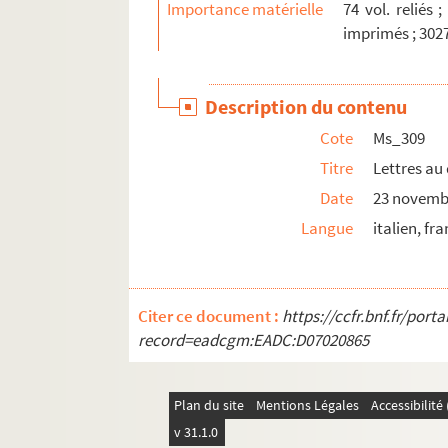
Importance matérielle
74 vol. reliés 
imprimés ; 3027
Description du contenu
Cote
Ms_309
Titre
Lettres au 
Date
23 novemb
Langue
italien, fr
Citer ce document :
https://ccfr.bnf.fr/por
record=eadcgm:EADC:D07020865
Plan du site
Mentions Légales
Accessibilit
v 31.1.0